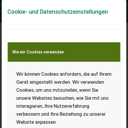
Cookie- und Datenschutzeinstellungen
Meine Transportkostenanfrage
Wie wir Cookies verwenden
Transport von Land- und Baumaschinen –
KEINE Tiertransporte
Wir können Cookies anfordern, die auf Ihrem
Sonstige Immervolltank 100-2000l
Gerät eingestellt werden. Wir verwenden
Immervolltank
Cookies, um uns mitzuteilen, wenn Sie
Preis inkl. MwSt. 00004632 Immervolltank 100 Lit. gerader
unsere Websites besuchen, wie Sie mit uns
Boden 230,00.- 00005989 Immervolltank 150 Lit. gerader
Boden 265,00.- 00004637 Immervol...
interagieren, Ihre Nutzererfahrung
verbessern und Ihre Beziehung zu unserer
EUR 230
inkl. 20 % MwSt.
Website anpassen.