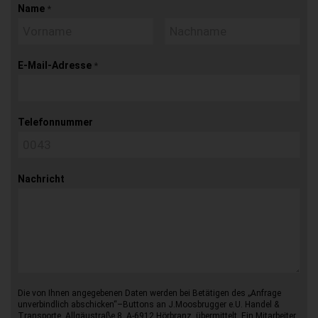
Name
*
E-Mail-Adresse
*
Telefonnummer
Nachricht
Die von Ihnen angegebenen Daten werden bei Betätigen des „Anfrage
unverbindlich abschicken“–Buttons an J.Moosbrugger e.U. Handel &
Transporte, Allgäustraße 8, A-6912 Hörbranz, übermittelt. Ein Mitarbeiter