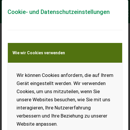
Cookie- und Datenschutzeinstellungen
Meine Transportkostenanfrage
Wie wir Cookies verwenden
Transport von Land- und Baumaschinen –
KEINE Tiertransporte
Keine Anfrage Möglich!
Wir können Cookies anfordern, die auf Ihrem
Gerät eingestellt werden. Wir verwenden
Cookies, um uns mitzuteilen, wenn Sie
unsere Websites besuchen, wie Sie mit uns
Ladeort
interagieren, Ihre Nutzererfahrung
verbessern und Ihre Beziehung zu unserer
PLZ
Ort
Website anpassen.