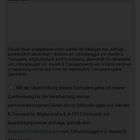
Die von Ihnen angegebenen Daten werden bei Betätigen des „Anfrage
unverbindlich abschicken“–Buttons an J.Moosbrugger e.U. Handel &
Transporte, Allgäustraße 8, A-6912 Hörbranz, übermittelt. Ein Mitarbeiter
von J.Moosbrugger e.U. Handel & Transporte wird sich in Kürze mit Ihnen
in Verbindung setzen und Ihnen ein individuelles Transportangebot
übermitteln.
Mit der Übermittlung dieses Formulars gebe ich meine
Zustimmung für die Verarbeitung meiner
personenbezogenen Daten durch J.Moosbrugger e.U. Handel
& Transporte, Allgäustraße 8, A-6912 Hörbranz, zur
Bearbeitung meiner Anfrage, gemäß den
Datenschutzbedingungen
von J.Moosbrugger e.U. Handel &