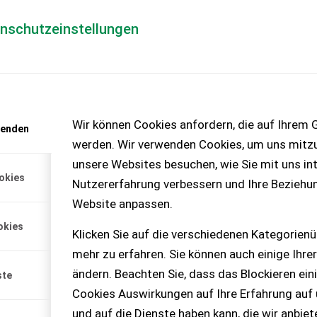
enschutzeinstellungen
Händlerlogin
für Händler
Mediada
anfrage
Wir können Cookies anfordern, die auf Ihrem G
wenden
chinen – KEINE
werden. Wir verwenden Cookies, um uns mitzu
unsere Websites besuchen, wie Sie mit uns int
okies
Nutzererfahrung verbessern und Ihre Beziehu
130C
Website anpassen.
ie 1 Zahradgetriebe 540
okies
ro Flansch Verste...
Klicken Sie auf die verschiedenen Kategorienü
mehr zu erfahren. Sie können auch einige Ihrer
ändern. Beachten Sie, dass das Blockieren ein
ste
Cookies Auswirkungen auf Ihre Erfahrung auf
und auf die Dienste haben kann, die wir anbie