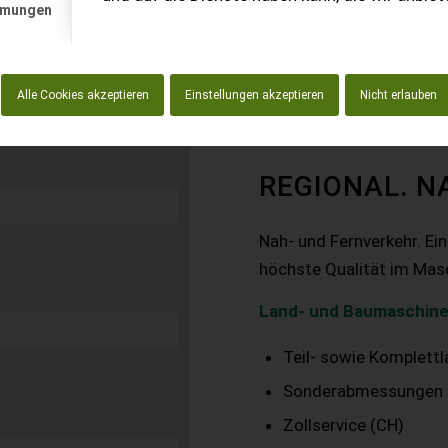
mmungen
Alle Cookies akzeptieren
Einstellungen akzeptieren
Nicht erlauben
REGIONAL. N
Nah- und Fernverkehr. Ei
höchste Qualität im Mas
Land- und Baumaschine
Teil- sowie Komplett
Sonderabmessungen
Zollservice (CH)