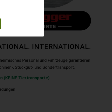
ATIONAL. INTERNATIONAL.
nheimisches Personal und Fahrzeuge garantieren
chinen-, Stückgut- und Sondertransport.
n (KEINE Tiertransporte)
ladungen