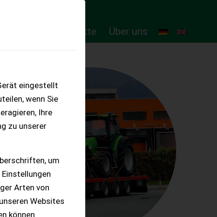
ten
Online-Produkte
Über uns
erät eingestellt
teilen, wenn Sie
eragieren, Ihre
ng zu unserer
berschriften, um
 Einstellungen
iger Arten von
 unseren Websites
ten können.