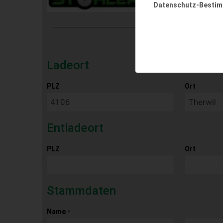
Datenschutz-Besti
Ladeort
PLZ
Ort
Entladeort
PLZ
Ort
Stammdaten
Name
*