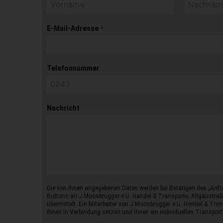
E-Mail-Adresse
*
Telefonnummer
Nachricht
Die von Ihnen angegebenen Daten werden bei Betätigen des „Anfr
Buttons an J.Moosbrugger e.U. Handel & Transporte, Allgäustraß
übermittelt. Ein Mitarbeiter von J.Moosbrugger e.U. Handel & Tran
Ihnen in Verbindung setzen und Ihnen ein individuelles Transport