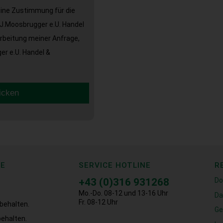
eine Zustimmung für die
J.Moosbrugger e.U. Handel
arbeitung meiner Anfrage,
r e.U. Handel &
icken
CE
SERVICE HOTLINE
R
+43 (0)316 931268
Do
Mo.-Do. 08-12 und 13-16 Uhr
Da
Fr. 08-12 Uhr
behalten.
Ge
ehalten.