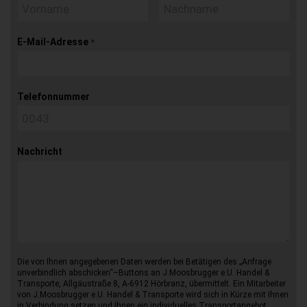
E-Mail-Adresse
*
Telefonnummer
Nachricht
Die von Ihnen angegebenen Daten werden bei Betätigen des „Anfrage
unverbindlich abschicken“–Buttons an J.Moosbrugger e.U. Handel &
Transporte, Allgäustraße 8, A-6912 Hörbranz, übermittelt. Ein Mitarbeiter
von J.Moosbrugger e.U. Handel & Transporte wird sich in Kürze mit Ihnen
in Verbindung setzen und Ihnen ein individuelles Transportangebot