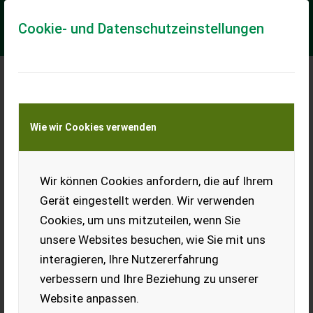
Cookie- und Datenschutzeinstellungen
Meine Transportkostenanfrage
Wie wir Cookies verwenden
Transport von Land- und Baumaschinen –
KEINE Tiertransporte
Wir können Cookies anfordern, die auf Ihrem
Sonstige RSM 5
Gerät eingestellt werden. Wir verwenden
Cassone a ribaltamento trilaterale. Versione motrice con
Cookies, um uns mitzuteilen, wenn Sie
trazione utilizzabile sia come carro spandiletame che come
carro forestale dimensioni ca...
unsere Websites besuchen, wie Sie mit uns
interagieren, Ihre Nutzererfahrung
EUR 0
verbessern und Ihre Beziehung zu unserer
Website anpassen.