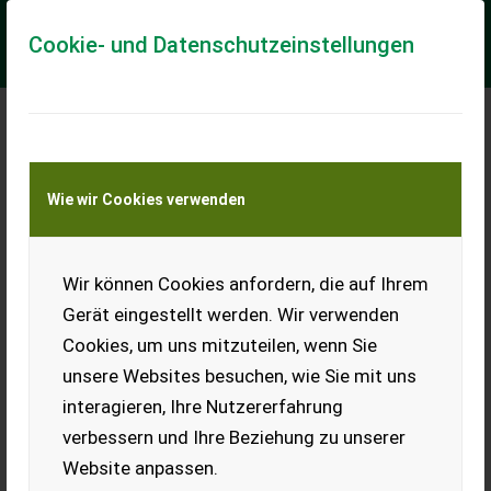
Cookie- und Datenschutzeinstellungen
Meine Transportkostenanfrage
Wie wir Cookies verwenden
Transport von Land- und Baumaschinen –
KEINE Tiertransporte
Wir können Cookies anfordern, die auf Ihrem
Sonstige Walterscheid W2500 mit
Reibscheibenkupplung
Gerät eingestellt werden. Wir verwenden
Cookies, um uns mitzuteilen, wenn Sie
- Reibscheiben neu - Vielzahn- Zapfwellenstummelprofil 1
3/4" - 20Z
unsere Websites besuchen, wie Sie mit uns
interagieren, Ihre Nutzererfahrung
EUR 550
inkl. 13% MwSt./Verm.
verbessern und Ihre Beziehung zu unserer
Website anpassen.