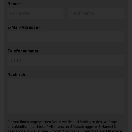
Name
*
E-Mail-Adresse
*
Telefonnummer
Nachricht
Die von Ihnen angegebenen Daten werden bei Betätigen des „Anfrage
unverbindlich abschicken“–Buttons an J.Moosbrugger e.U. Handel &
Transporte, Allgäustraße 8, A-6912 Hörbranz, übermittelt. Ein Mitarbeiter