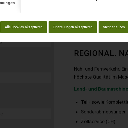
mmungen
Alle Cookies akzeptieren
Einstellungen akzeptieren
Nicht erlauben
REGIONAL. N
Nah- und Fernverkehr. Ei
höchste Qualität im Mas
Land- und Baumaschine
Teil- sowie Komplett
Sonderabmessungen
Zollservice (CH)