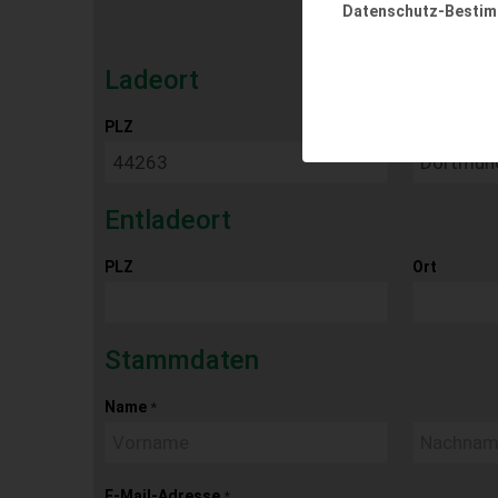
Datenschutz-Besti
Ladeort
PLZ
Ort
Entladeort
PLZ
Ort
Stammdaten
Name
*
E-Mail-Adresse
*