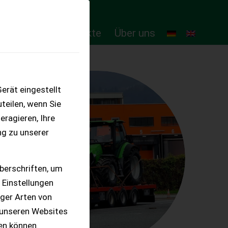
ten
Online-Produkte
Über uns
erät eingestellt
teilen, wenn Sie
eragieren, Ihre
ng zu unserer
berschriften, um
 Einstellungen
iger Arten von
 unseren Websites
ten können.