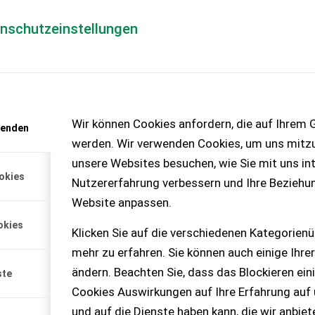
enschutzeinstellungen
Händlerlogin
für Händler
Mediada
anfrage
Wir können Cookies anfordern, die auf Ihrem G
wenden
chinen – KEINE
werden. Wir verwenden Cookies, um uns mitzu
unsere Websites besuchen, wie Sie mit uns int
okies
Nutzererfahrung verbessern und Ihre Beziehu
Website anpassen.
ntie 12 Monate oder 1000
okies
- 3. Ven...
Klicken Sie auf die verschiedenen Kategorienü
mehr zu erfahren. Sie können auch einige Ihrer
ändern. Beachten Sie, dass das Blockieren ein
ste
Cookies Auswirkungen auf Ihre Erfahrung auf
und auf die Dienste haben kann, die wir anbie