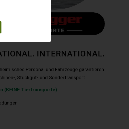
ATIONAL. INTERNATIONAL.
nheimisches Personal und Fahrzeuge garantieren
chinen-, Stückgut- und Sondertransport.
n (KEINE Tiertransporte)
ladungen