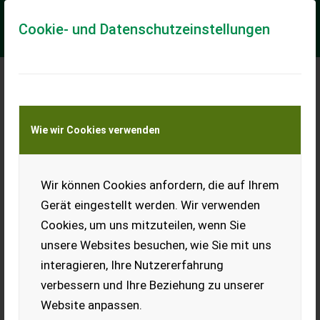
Cookie- und Datenschutzeinstellungen
Meine Transportkostenanfrage
Wie wir Cookies verwenden
Transport von Land- und Baumaschinen –
KEINE Tiertransporte
Wir können Cookies anfordern, die auf Ihrem
Battioni-Pagani MEC 8000M
Gerät eingestellt werden. Wir verwenden
sofort verfügbar, nagelneu!
Cookies, um uns mitzuteilen, wenn Sie
- Vorsatzgetriebe (540 U/min) - Gepresste Schmierung (mit
unsere Websites besuchen, wie Sie mit uns
Ölpumpe und einstellbarem Tropföler) - Druck maximal: 1,5
bar - Gewicht: 160 kg - Luftlei...
interagieren, Ihre Nutzererfahrung
verbessern und Ihre Beziehung zu unserer
EUR 1.650
inkl. 20 % MwSt.
Website anpassen.