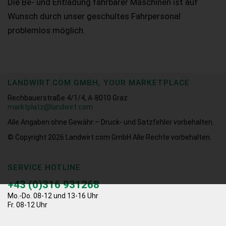
Die Be- und Entladung fahrbarer Maschinen ist auf
Wunsch durch unser geschultes Fahrpersonal
problemlos möglich.
LANDWIRT.COM GMBH, YOUR MARKETPLACE
Rechbauerstraße 4/1/4, A-8010 Graz
marktplatz@landwirt.com
Alle Angaben ohne Gewähr – Druck- und Satzfehler vorbehalten.
© Copyright 2026
Landwirt.com GmbH Alle Rechte vorbehalten.
SERVICE HOTLINE
+43 (0)316 931268
Mo.-Do. 08-12 und 13-16 Uhr
Fr. 08-12 Uhr