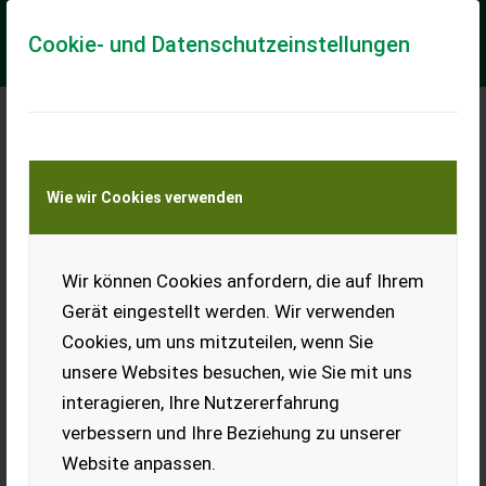
Cookie- und Datenschutzeinstellungen
Meine Transportkostenanfrage
Wie wir Cookies verwenden
Transport von Land- und Baumaschinen –
KEINE Tiertransporte
Wir können Cookies anfordern, die auf Ihrem
Cangini SC R38 L500
NZ1456
Gerät eingestellt werden. Wir verwenden
Cookies, um uns mitzuteilen, wenn Sie
Baggerschaufel Cangini SC
R38 mit Zähnen,
unsere Websites besuchen, wie Sie mit uns
Schaufelbreite 500mm,
interagieren, Ihre Nutzererfahrung
Aufnahme Martin MM03D,
********** Benna per
verbessern und Ihre Beziehung zu unserer
Miniescavatore Cangini SC
Website anpassen.
R38 con denti...