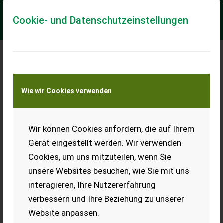
Cookie- und Datenschutzeinstellungen
Meine Transportkostenanfrage
Wie wir Cookies verwenden
Transport von Land- und Baumaschinen –
KEINE Tiertransporte
Wir können Cookies anfordern, die auf Ihrem
Krone EASY CUT 32 P
Gerät eingestellt werden. Wir verwenden
Gelenkwelle; Artnr.:028402
Cookies, um uns mitzuteilen, wenn Sie
EUR 5.300
inkl. 13% MwSt./Verm.
unsere Websites besuchen, wie Sie mit uns
interagieren, Ihre Nutzererfahrung
verbessern und Ihre Beziehung zu unserer
Website anpassen.