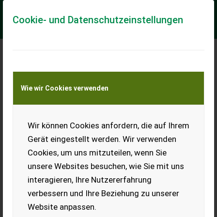
Cookie- und Datenschutzeinstellungen
Meine Transportkostenanfrage
Wie wir Cookies verwenden
Transport von Land- und Baumaschinen –
KEINE Tiertransporte
Wir können Cookies anfordern, die auf Ihrem
Buchmann Buchmann Piccolo Express
Gerät eingestellt werden. Wir verwenden
Betriebsbereites Heugebläse mit Motor 5,5kW, inkl. 2
Cookies, um uns mitzuteilen, wenn Sie
Rohrbögen. Wir freuen uns auf Ihre Anfrage!
unsere Websites besuchen, wie Sie mit uns
EUR 490
inkl. 13% MwSt./Verm.
interagieren, Ihre Nutzererfahrung
verbessern und Ihre Beziehung zu unserer
Website anpassen.