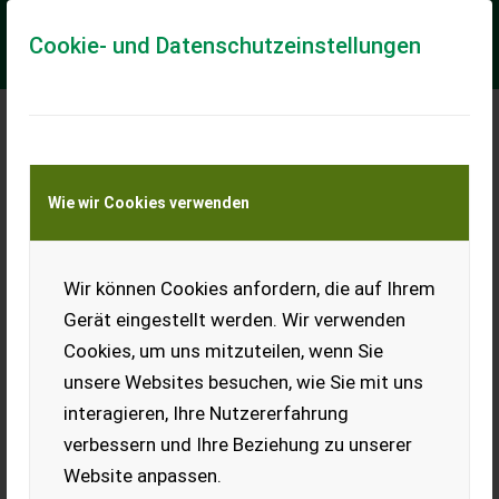
Cookie- und Datenschutzeinstellungen
Meine Transportkostenanfrage
Wie wir Cookies verwenden
Transport von Land- und Baumaschinen –
KEINE Tiertransporte
Wir können Cookies anfordern, die auf Ihrem
Cangini Böschungslöffel
Gerät eingestellt werden. Wir verwenden
CANGINI Böschungslöffel mit Abzugskante, Aufnahme S 50
Cookies, um uns mitzuteilen, wenn Sie
L=1600 mm - 8 Grad
unsere Websites besuchen, wie Sie mit uns
EUR 1.800
inkl. 20 % MwSt.
interagieren, Ihre Nutzererfahrung
verbessern und Ihre Beziehung zu unserer
Website anpassen.