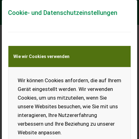
Cookie- und Datenschutzeinstellungen
Meine Transportkostenanfrage
Wie wir Cookies verwenden
Transport von Land- und Baumaschinen –
KEINE Tiertransporte
Wir können Cookies anfordern, die auf Ihrem
Sonstige Eco Tecnologis
Gerät eingestellt werden. Wir verwenden
Fronthydraulik Kioti CK 22
Cookies, um uns mitzuteilen, wenn Sie
Frontkraftheber mit Kuppeldreieck für KIOTI CK 22 Traktor.
unsere Websites besuchen, wie Sie mit uns
NEU
interagieren, Ihre Nutzererfahrung
EUR 1.690
inkl. 19% MwSt
verbessern und Ihre Beziehung zu unserer
Website anpassen.