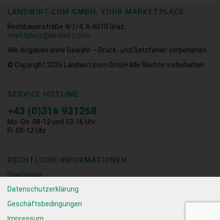
LANDWIRT.COM GMBH, YOUR MARKETPLACE
Rechbauerstraße 4/1/4, A-8010 Graz
marktplatz@landwirt.com
Alle Angaben ohne Gewähr – Druck- und Satzfehler vorbehalten.
© Copyright 2026
Landwirt.com GmbH Alle Rechte vorbehalten.
SERVICE HOTLINE
+43 (0)316 931268
Mo.-Do. 08-12 und 13-16 Uhr
Fr. 08-12 Uhr
RECHTLICHE INFORMATIONEN
Downloads
Datenschutzerklärung
Geschäftsbedingungen
Impressum