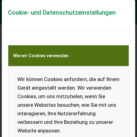
Cookie- und Datenschutzeinstellungen
Meine Transportkostenanfrage
Wie wir Cookies verwenden
Transport von Land- und Baumaschinen –
KEINE Tiertransporte
Wir können Cookies anfordern, die auf Ihrem
Enoveneta PP 45 - 550
Gerät eingestellt werden. Wir verwenden
ENOVENETA Traubenpressen mit halboffenem oder
Cookies, um uns mitzuteilen, wenn Sie
geschlossenem Press-System. Korbgrößen von 4.500 l bis
55.000 l Volumen verfügbar. Automatische Press...
unsere Websites besuchen, wie Sie mit uns
interagieren, Ihre Nutzererfahrung
EUR 70.680
inkl. 20 % MwSt.
verbessern und Ihre Beziehung zu unserer
Website anpassen.