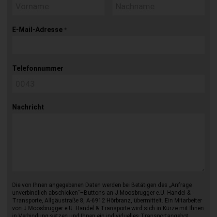
E-Mail-Adresse
*
Telefonnummer
Nachricht
Die von Ihnen angegebenen Daten werden bei Betätigen des „Anfrage
unverbindlich abschicken“–Buttons an J.Moosbrugger e.U. Handel &
Transporte, Allgäustraße 8, A-6912 Hörbranz, übermittelt. Ein Mitarbeiter
von J.Moosbrugger e.U. Handel & Transporte wird sich in Kürze mit Ihnen
in Verbindung setzen und Ihnen ein individuelles Transportangebot