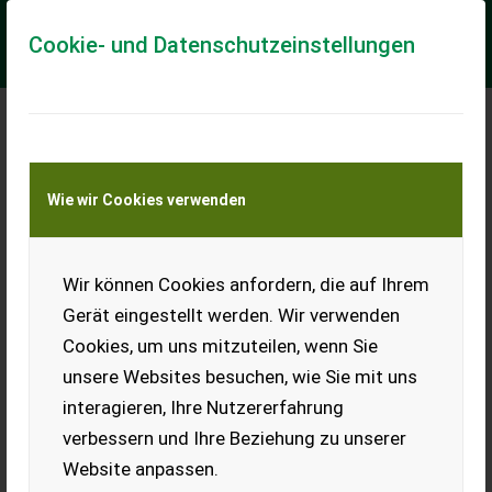
Cookie- und Datenschutzeinstellungen
Meine Transportkostenanfrage
Wie wir Cookies verwenden
Transport von Land- und Baumaschinen –
KEINE Tiertransporte
Wir können Cookies anfordern, die auf Ihrem
Sonstige Technology Update für
Traubenpressen
Gerät eingestellt werden. Wir verwenden
Cookies, um uns mitzuteilen, wenn Sie
Technology Update für Weinpressen ! Fagen sie nach wir
machen ihnen gerne ein Angebot.
unsere Websites besuchen, wie Sie mit uns
interagieren, Ihre Nutzererfahrung
EUR 0
verbessern und Ihre Beziehung zu unserer
Website anpassen.