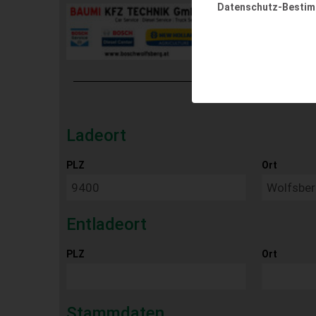
Datenschutz-Besti
Ladeort
PLZ
Ort
Entladeort
PLZ
Ort
Stammdaten