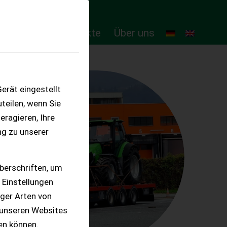
ten
Online-Produkte
Über uns
erät eingestellt
teilen, wenn Sie
eragieren, Ihre
ng zu unserer
berschriften, um
 Einstellungen
iger Arten von
 unseren Websites
ten können.