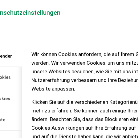
enschutzeinstellungen
Händlerlogin
für Händler
Mediada
anfrage
Wir können Cookies anfordern, die auf Ihrem G
wenden
chinen – KEINE
werden. Wir verwenden Cookies, um uns mitzu
unsere Websites besuchen, wie Sie mit uns int
okies
Nutzererfahrung verbessern und Ihre Beziehu
Website anpassen.
okies
Klicken Sie auf die verschiedenen Kategorienü
er • Holzknecht Funk •
mehr zu erfahren. Sie können auch einige Ihrer
nlaufhöhe: 1....
ändern. Beachten Sie, dass das Blockieren ein
ste
Cookies Auswirkungen auf Ihre Erfahrung auf
und auf die Dienste haben kann, die wir anbie