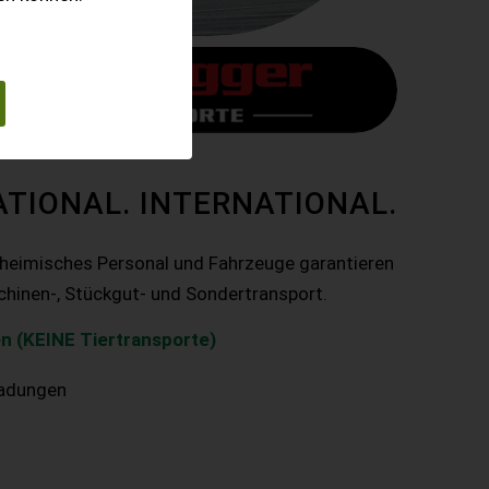
ATIONAL. INTERNATIONAL.
nheimisches Personal und Fahrzeuge garantieren
chinen-, Stückgut- und Sondertransport.
n (KEINE Tiertransporte)
ladungen