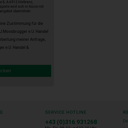
e 8, A-6912 Hörbranz,
sporte wird sich in Kürze mit
angebot übermitteln.
eine Zustimmung für die
J.Moosbrugger e.U. Handel
arbeitung meiner Anfrage,
r e.U. Handel &
icken
CE
SERVICE HOTLINE
R
+43 (0)316 931268
Do