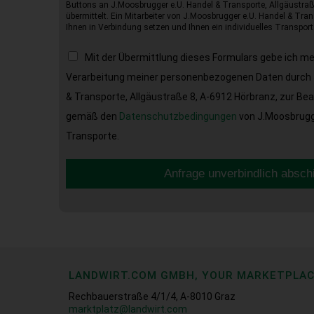
Buttons an J.Moosbrugger e.U. Handel & Transporte, Allgäustraß
übermittelt. Ein Mitarbeiter von J.Moosbrugger e.U. Handel & Tran
Ihnen in Verbindung setzen und Ihnen ein individuelles Transport
Mit der Übermittlung dieses Formulars gebe ich m
Verarbeitung meiner personenbezogenen Daten durch 
& Transporte, Allgäustraße 8, A-6912 Hörbranz, zur Be
gemäß den
Datenschutzbedingungen
von J.Moosbrugge
Transporte.
Anfrage unverbindlich absch
LANDWIRT.COM GMBH, YOUR MARKETPLA
Rechbauerstraße 4/1/4, A-8010 Graz
marktplatz@landwirt.com