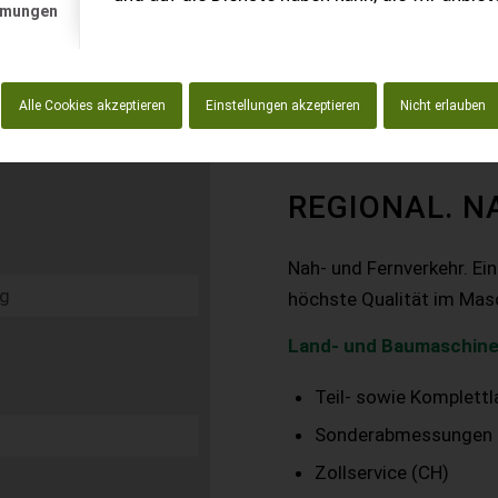
mmungen
Alle Cookies akzeptieren
Einstellungen akzeptieren
Nicht erlauben
REGIONAL. N
Nah- und Fernverkehr. Ei
höchste Qualität im Mas
Land- und Baumaschine
Teil- sowie Komplett
Sonderabmessungen
Zollservice (CH)