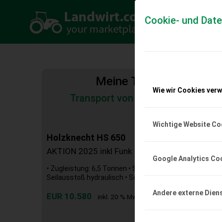
Cookie- und Dat
Meine Transportkosten
Wie wir Cookies ver
Transport von Land- und Baumas
Tiertransporte
Wichtige Website Co
Holzknecht HS 650
AKTION 2025 inkl Funk
Google Analytics Co
• Zugleistung: 6,5 Tonnen • Seil 80M/11er oder 100m/10
Seilausstoß hydraulisch • Schildbreite: 1.750 mm • Seilei
Andere externe Dien
EUR 10.580
inkl. 20 % MwSt.