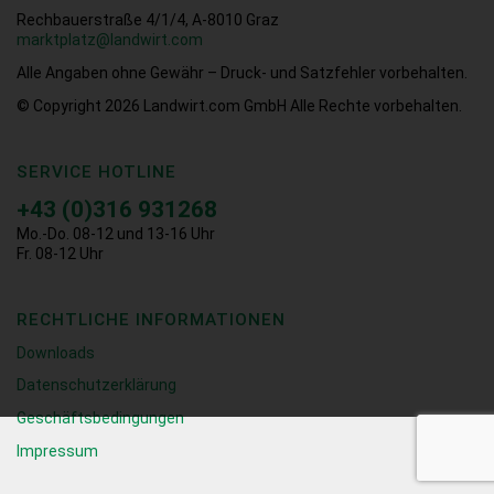
Rechbauerstraße 4/1/4, A-8010 Graz
marktplatz@landwirt.com
Alle Angaben ohne Gewähr – Druck- und Satzfehler vorbehalten.
© Copyright 2026
Landwirt.com GmbH Alle Rechte vorbehalten.
SERVICE HOTLINE
+43 (0)316 931268
Mo.-Do. 08-12 und 13-16 Uhr
Fr. 08-12 Uhr
RECHTLICHE INFORMATIONEN
Downloads
Datenschutzerklärung
Geschäftsbedingungen
Impressum