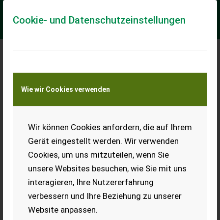
Cookie- und Datenschutzeinstellungen
Meine Transportkostenanfrage
Wie wir Cookies verwenden
Transport von Land- und Baumaschinen –
KEINE Tiertransporte
Wir können Cookies anfordern, die auf Ihrem
Sonstige HZI C50
Gerät eingestellt werden. Wir verwenden
Hammerbohrer HZI C 50
Cookies, um uns mitzuteilen, wenn Sie
Dieser Bohrhammer mit der gewaltigen Leistung wir von
unsere Websites besuchen, wie Sie mit uns
einem Honda 4 takt Motor angetrieben. Es können die
meisten handelsüblichen Bohrer verwendet ...
interagieren, Ihre Nutzererfahrung
verbessern und Ihre Beziehung zu unserer
EUR 2.399
inkl. 20 % MwSt.
Website anpassen.