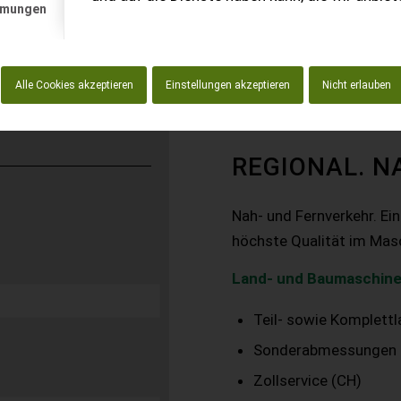
mmungen
Alle Cookies akzeptieren
Einstellungen akzeptieren
Nicht erlauben
REGIONAL. N
Nah- und Fernverkehr. Ei
höchste Qualität im Mas
Land- und Baumaschine
Teil- sowie Komplett
Sonderabmessungen
Zollservice (CH)