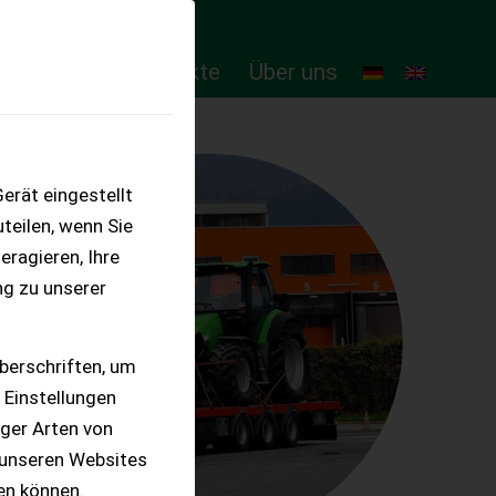
ten
Online-Produkte
Über uns
erät eingestellt
teilen, wenn Sie
eragieren, Ihre
ng zu unserer
berschriften, um
 Einstellungen
iger Arten von
 unseren Websites
ten können.