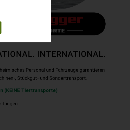
ATIONAL. INTERNATIONAL.
nheimisches Personal und Fahrzeuge garantieren
chinen-, Stückgut- und Sondertransport.
n (KEINE Tiertransporte)
ladungen