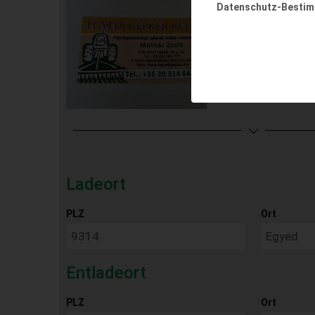
Datenschutz-Besti
Ladeort
PLZ
Ort
Entladeort
PLZ
Ort