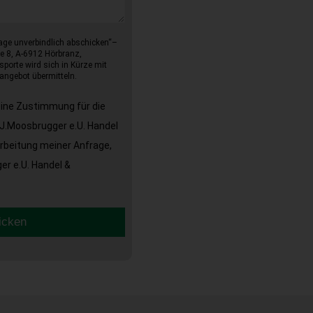
age unverbindlich abschicken“–
e 8, A-6912 Hörbranz,
sporte wird sich in Kürze mit
angebot übermitteln.
eine Zustimmung für die
J.Moosbrugger e.U. Handel
arbeitung meiner Anfrage,
r e.U. Handel &
icken