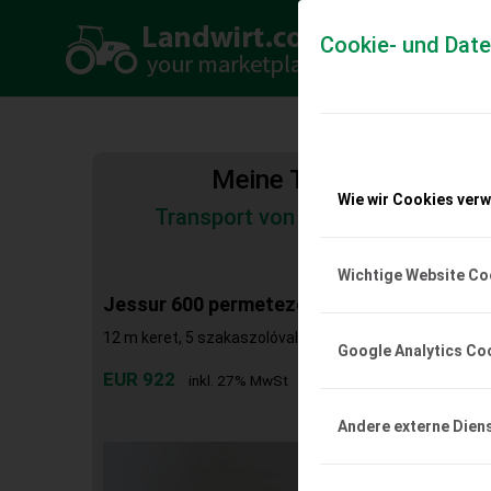
Cookie- und Dat
Meine Transportkosten
Wie wir Cookies ver
Transport von Land- und Baumas
Tiertransporte
Wichtige Website Co
Jessur 600 permetező
12 m keret, 5 szakaszolóval, jó állapotban eladó
Google Analytics Co
EUR 922
inkl. 27% MwSt
Andere externe Dien