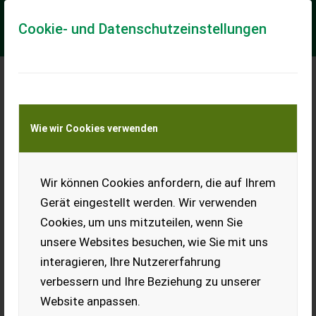
Cookie- und Datenschutzeinstellungen
Meine Transportkostenanfrage
Wie wir Cookies verwenden
Transport von Land- und Baumaschinen –
KEINE Tiertransporte
Wir können Cookies anfordern, die auf Ihrem
Joskin Modulo 2
Kombifaß
Gerät eingestellt werden. Wir verwenden
++Große Pumpe - starke
Cookies, um uns mitzuteilen, wenn Sie
Achse - beste
unsere Websites besuchen, wie Sie mit uns
Bereifung++
interagieren, Ihre Nutzererfahrung
verbessern und Ihre Beziehung zu unserer
starre Deichsel mit Untenanhängung, Druckluftbremse und
Kompressor MEC 5000, Innen- und Außenverzinkung des
Website anpassen.
Behälters, Kombination einer Vakuumpump...