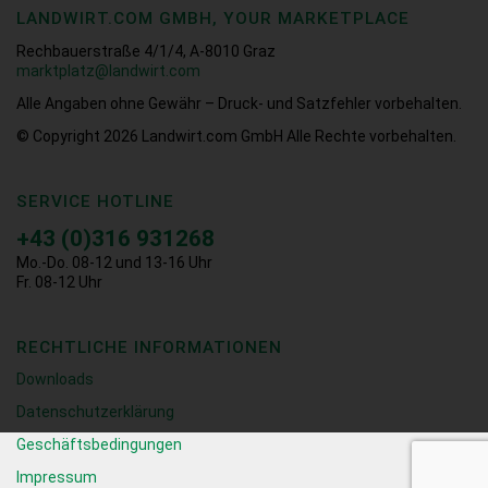
LANDWIRT.COM GMBH, YOUR MARKETPLACE
Rechbauerstraße 4/1/4, A-8010 Graz
marktplatz@landwirt.com
Alle Angaben ohne Gewähr – Druck- und Satzfehler vorbehalten.
© Copyright 2026
Landwirt.com GmbH Alle Rechte vorbehalten.
SERVICE HOTLINE
+43 (0)316 931268
Mo.-Do. 08-12 und 13-16 Uhr
Fr. 08-12 Uhr
RECHTLICHE INFORMATIONEN
Downloads
Datenschutzerklärung
Geschäftsbedingungen
Impressum