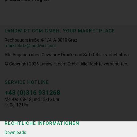
LANDWIRT.COM GMBH, YOUR MARKETPLACE
Rechbauerstraße 4/1/4, A-8010 Graz
marktplatz@landwirt.com
Alle Angaben ohne Gewähr – Druck- und Satzfehler vorbehalten.
© Copyright 2026
Landwirt.com GmbH Alle Rechte vorbehalten.
SERVICE HOTLINE
+43 (0)316 931268
Mo.-Do. 08-12 und 13-16 Uhr
Fr. 08-12 Uhr
RECHTLICHE INFORMATIONEN
Downloads