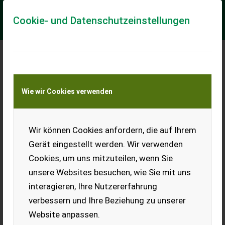
Cookie- und Datenschutzeinstellungen
Meine Transportkostenanfrage
Wie wir Cookies verwenden
Transport von Land- und Baumaschinen –
KEINE Tiertransporte
Wir können Cookies anfordern, die auf Ihrem
Westa 4550
Schneefräse
Gerät eingestellt werden. Wir verwenden
Frässchleuder Kubota
Cookies, um uns mitzuteilen, wenn Sie
Hako
unsere Websites besuchen, wie Sie mit uns
NEU, optional mit hydr.
interagieren, Ihre Nutzererfahrung
Verstellung Breite 100-
verbessern und Ihre Beziehung zu unserer
180
Website anpassen.
Lieferzeit auf Anfrage - FRÜHBEZUG - Der nächste WINTER