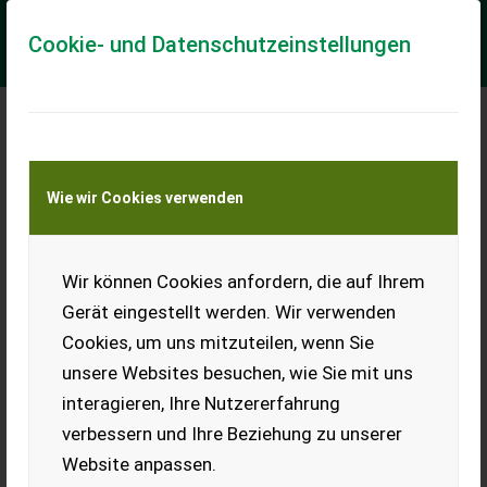
Cookie- und Datenschutzeinstellungen
Meine Transportkostenanfrage
Wie wir Cookies verwenden
Transport von Land- und Baumaschinen –
KEINE Tiertransporte
Wir können Cookies anfordern, die auf Ihrem
Sasform SVF függesztett tárcsa
Gerät eingestellt werden. Wir verwenden
Ø 560 mm-es kopásálló bóracél tárcsalevelek Pontos
Cookies, um uns mitzuteilen, wenn Sie
szögállítást lehetővé tévő állítóorsók (20-30° között) 210
mm-es távtartók ST 740 csapágyazás R...
unsere Websites besuchen, wie Sie mit uns
interagieren, Ihre Nutzererfahrung
EUR 0
verbessern und Ihre Beziehung zu unserer
Website anpassen.