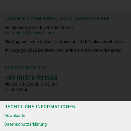
LANDWIRT.COM GMBH, YOUR MARKETPLACE
Rechbauerstraße 4/1/4, A-8010 Graz
marktplatz@landwirt.com
Alle Angaben ohne Gewähr – Druck- und Satzfehler vorbehalten.
© Copyright 2026
Landwirt.com GmbH Alle Rechte vorbehalten.
SERVICE HOTLINE
+43 (0)316 931268
Mo.-Do. 08-12 und 13-16 Uhr
Fr. 08-12 Uhr
RECHTLICHE INFORMATIONEN
Downloads
Datenschutzerklärung