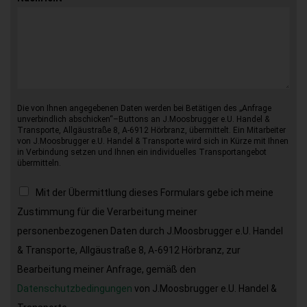
Die von Ihnen angegebenen Daten werden bei Betätigen des „Anfrage
unverbindlich abschicken“–Buttons an J.Moosbrugger e.U. Handel &
Transporte, Allgäustraße 8, A-6912 Hörbranz, übermittelt. Ein Mitarbeiter
von J.Moosbrugger e.U. Handel & Transporte wird sich in Kürze mit Ihnen
in Verbindung setzen und Ihnen ein individuelles Transportangebot
übermitteln.
Mit der Übermittlung dieses Formulars gebe ich meine
Zustimmung für die Verarbeitung meiner
personenbezogenen Daten durch J.Moosbrugger e.U. Handel
& Transporte, Allgäustraße 8, A-6912 Hörbranz, zur
Bearbeitung meiner Anfrage, gemäß den
Datenschutzbedingungen
von J.Moosbrugger e.U. Handel &