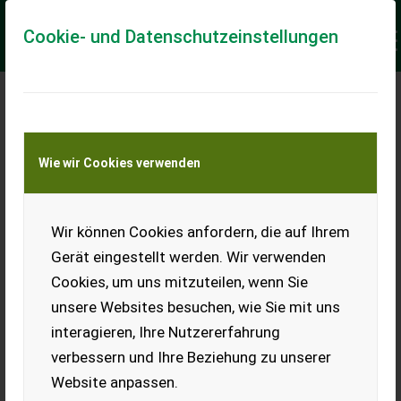
Cookie- und Datenschutzeinstellungen
Meine Transportkostenanfrage
Wie wir Cookies verwenden
Transport von Land- und Baumaschinen –
KEINE Tiertransporte
Keine Anfrage Möglich!
Wir können Cookies anfordern, die auf Ihrem
Gerät eingestellt werden. Wir verwenden
Cookies, um uns mitzuteilen, wenn Sie
unsere Websites besuchen, wie Sie mit uns
Ladeort
interagieren, Ihre Nutzererfahrung
verbessern und Ihre Beziehung zu unserer
PLZ
Ort
Website anpassen.