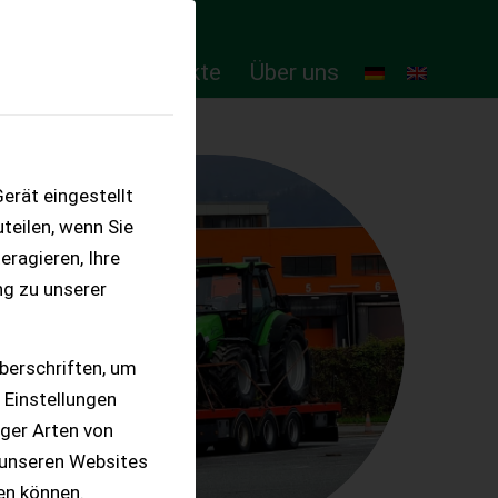
ten
Online-Produkte
Über uns
erät eingestellt
teilen, wenn Sie
eragieren, Ihre
ng zu unserer
berschriften, um
 Einstellungen
iger Arten von
 unseren Websites
ten können.