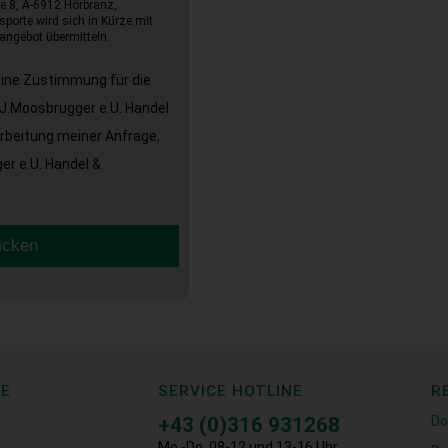
e 8, A-6912 Hörbranz,
sporte wird sich in Kürze mit
angebot übermitteln.
eine Zustimmung für die
J.Moosbrugger e.U. Handel
arbeitung meiner Anfrage,
r e.U. Handel &
icken
CE
SERVICE HOTLINE
R
+43 (0)316 931268
Do
Mo.-Do. 08-12 und 13-16 Uhr