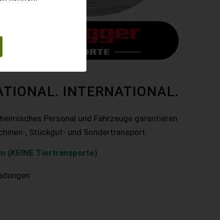
ATIONAL. INTERNATIONAL.
nheimisches Personal und Fahrzeuge garantieren
chinen-, Stückgut- und Sondertransport.
n (KEINE Tiertransporte)
ladungen