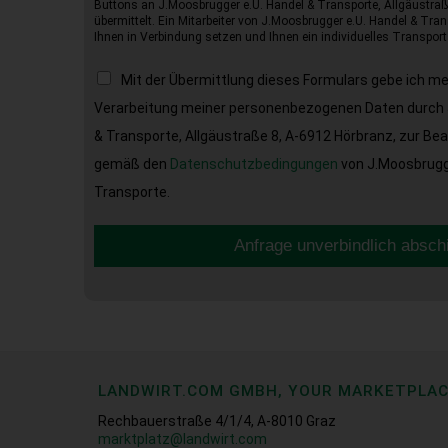
Buttons an J.Moosbrugger e.U. Handel & Transporte, Allgäustraß
übermittelt. Ein Mitarbeiter von J.Moosbrugger e.U. Handel & Tran
Ihnen in Verbindung setzen und Ihnen ein individuelles Transport
Mit der Übermittlung dieses Formulars gebe ich m
Verarbeitung meiner personenbezogenen Daten durch 
& Transporte, Allgäustraße 8, A-6912 Hörbranz, zur Be
gemäß den
Datenschutzbedingungen
von J.Moosbrugge
Transporte.
Anfrage unverbindlich absch
LANDWIRT.COM GMBH, YOUR MARKETPLA
Rechbauerstraße 4/1/4, A-8010 Graz
marktplatz@landwirt.com