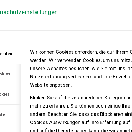
enschutzeinstellungen
Händlerlogin
für Händler
Mediada
anfrage
Wir können Cookies anfordern, die auf Ihrem G
wenden
chinen – KEINE
werden. Wir verwenden Cookies, um uns mitzu
unsere Websites besuchen, wie Sie mit uns int
okies
Nutzererfahrung verbessern und Ihre Beziehu
erschenken!
Website anpassen.
schen Daten können den
okies
rden. Es handelt sich um
Klicken Sie auf die verschiedenen Kategorienü
lossenen) Behälter und
mehr zu erfahren. Sie können auch einige Ihrer
) Behälter. Der Behälter
ei uns abgeholt werden.
ändern. Beachten Sie, dass das Blockieren ein
ste
ützen wir gerne. Bei Fragen
Cookies Auswirkungen auf Ihre Erfahrung auf
n.
und auf die Dienste haben kann, die wir anbie