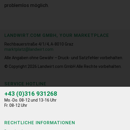
problemlos möglich.
LANDWIRT.COM GMBH, YOUR MARKETPLACE
Rechbauerstraße 4/1/4, A-8010 Graz
marktplatz@landwirt.com
Alle Angaben ohne Gewähr – Druck- und Satzfehler vorbehalten.
© Copyright 2026
Landwirt.com GmbH Alle Rechte vorbehalten.
SERVICE HOTLINE
+43 (0)316 931268
Mo.-Do. 08-12 und 13-16 Uhr
Fr. 08-12 Uhr
RECHTLICHE INFORMATIONEN