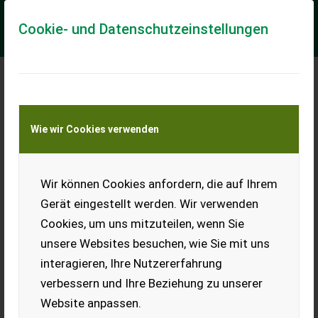
Cookie- und Datenschutzeinstellungen
Meine Transportkostenanfrage
Wie wir Cookies verwenden
Transport von Land- und Baumaschinen –
KEINE Tiertransporte
Wir können Cookies anfordern, die auf Ihrem
Suche Puch/KTM
Gerät eingestellt werden. Wir verwenden
Suche Puch/KTM Fahrzeuge,
Cookies, um uns mitzuteilen, wenn Sie
Typenscheine, Teile. Gerne
alles anbieten.
unsere Websites besuchen, wie Sie mit uns
interagieren, Ihre Nutzererfahrung
EUR 0
verbessern und Ihre Beziehung zu unserer
Website anpassen.