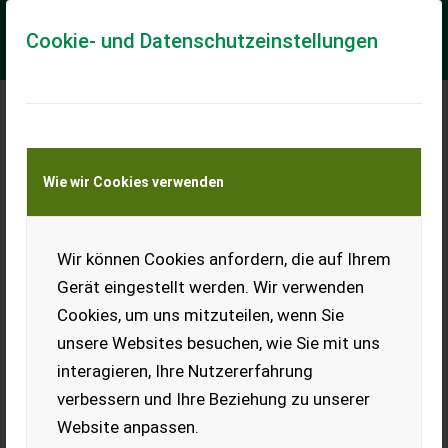
Cookie- und Datenschutzeinstellungen
Meine Transportkostenanfrage
Wie wir Cookies verwenden
Transport von Land- und Baumaschinen –
KEINE Tiertransporte
Wir können Cookies anfordern, die auf Ihrem
Rasenmähertraktor
ZeroTurn Walker
Gerät eingestellt werden. Wir verwenden
Mower GHS
Cookies, um uns mitzuteilen, wenn Sie
Verkaufe unseren Zero-Turn-
unsere Websites besuchen, wie Sie mit uns
Rasenmähertraktor wegen
interagieren, Ihre Nutzererfahrung
Anschaffung eines
Mähroboters. Ideal für große
verbessern und Ihre Beziehung zu unserer
Rasenflächen. Funktioniert
Website anpassen.
einwandfrei, Batterie
erneuert 04/2025. Walker