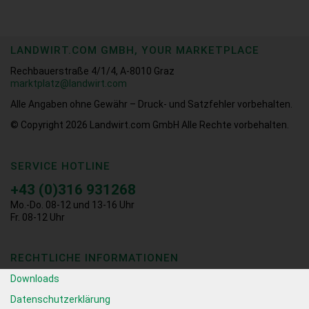
LANDWIRT.COM GMBH, YOUR MARKETPLACE
Rechbauerstraße 4/1/4, A-8010 Graz
marktplatz@landwirt.com
Alle Angaben ohne Gewähr – Druck- und Satzfehler vorbehalten.
© Copyright 2026
Landwirt.com GmbH Alle Rechte vorbehalten.
SERVICE HOTLINE
+43 (0)316 931268
Mo.-Do. 08-12 und 13-16 Uhr
Fr. 08-12 Uhr
RECHTLICHE INFORMATIONEN
Downloads
Datenschutzerklärung