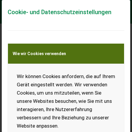
Cookie- und Datenschutzeinstellungen
Meine Transportkostenanfrage
Wie wir Cookies verwenden
Transport von Land- und Baumaschinen –
KEINE Tiertransporte
Wir können Cookies anfordern, die auf Ihrem
Futter
Gerät eingestellt werden. Wir verwenden
Suche ca. 10 bis 15 ha Wiesen, Klee, Grünschnittroggen rund
Cookies, um uns mitzuteilen, wenn Sie
um Waidhofen an der Thaya. Bitte realistische
Preisvorstellungen.
unsere Websites besuchen, wie Sie mit uns
interagieren, Ihre Nutzererfahrung
EUR 0
verbessern und Ihre Beziehung zu unserer
Website anpassen.