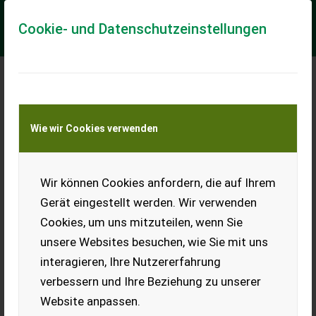
Cookie- und Datenschutzeinstellungen
Meine Transportkostenanfrage
Wie wir Cookies verwenden
Transport von Land- und Baumaschinen –
KEINE Tiertransporte
Wir können Cookies anfordern, die auf Ihrem
Notstromaggregat
Hartner
Gerät eingestellt werden. Wir verwenden
Zapfwellengenerator
Cookies, um uns mitzuteilen, wenn Sie
Hartner Zapfwellengenerator
unsere Websites besuchen, wie Sie mit uns
30 kVA, Haus- und
interagieren, Ihre Nutzererfahrung
Feldbetrieb. Neu, Bj. 2022.
verbessern und Ihre Beziehung zu unserer
EUR 0
Website anpassen.