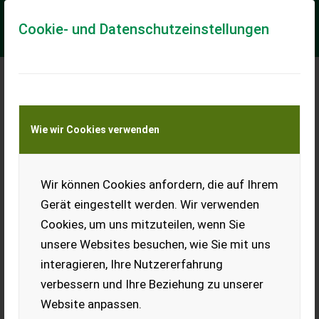
Cookie- und Datenschutzeinstellungen
Meine Transportkostenanfrage
Wie wir Cookies verwenden
Transport von Land- und Baumaschinen –
KEINE Tiertransporte
Wir können Cookies anfordern, die auf Ihrem
Kaminofen Haas &
Sohn
Gerät eingestellt werden. Wir verwenden
Cookies, um uns mitzuteilen, wenn Sie
Verkaufe einen Haas & Sohn
Kaminofen, wenig benutzt.
unsere Websites besuchen, wie Sie mit uns
Preis VHB. Nur
interagieren, Ihre Nutzererfahrung
Selbstabholung. Da es sich
um einen Privatverkauf
verbessern und Ihre Beziehung zu unserer
handelt, sind Garantie,
Website anpassen.
Gewährleistung und
Umtausch ausgeschlossen.