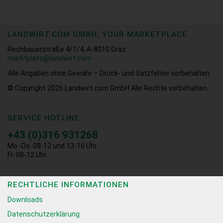
LANDWIRT.COM GMBH, YOUR MARKETPLACE
Rechbauerstraße 4/1/4, A-8010 Graz
marktplatz@landwirt.com
Alle Angaben ohne Gewähr – Druck- und Satzfehler vorbehalten.
© Copyright 2026
Landwirt.com GmbH Alle Rechte vorbehalten.
SERVICE HOTLINE
+43 (0)316 931268
Mo.-Do. 08-12 und 13-16 Uhr
Fr. 08-12 Uhr
RECHTLICHE INFORMATIONEN
Downloads
Datenschutzerklärung