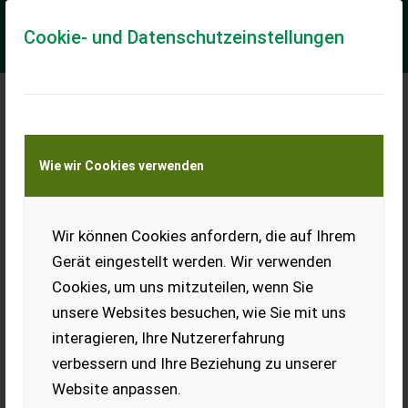
Cookie- und Datenschutzeinstellungen
Meine Transportkostenanfrage
Wie wir Cookies verwenden
Transport von Land- und Baumaschinen –
KEINE Tiertransporte
Wir können Cookies anfordern, die auf Ihrem
Ca. 5 t Bio-Erbsen
Gerät eingestellt werden. Wir verwenden
Verkaufe ca. 5 t Bio-Erbsen
Cookies, um uns mitzuteilen, wenn Sie
(mit Zertifikat). Ernte 25,
geputzt, unkrautfrei.
unsere Websites besuchen, wie Sie mit uns
Futtermittelprobe
interagieren, Ihre Nutzererfahrung
vorhanden. Zustellung nach
Absprache eventuell
verbessern und Ihre Beziehung zu unserer
möglich.
Website anpassen.
EUR 0