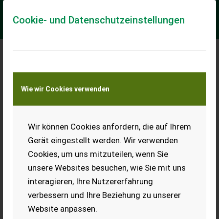
Cookie- und Datenschutzeinstellungen
Meine Transportkostenanfrage
Wie wir Cookies verwenden
Transport von Land- und Baumaschinen –
KEINE Tiertransporte
Wir können Cookies anfordern, die auf Ihrem
Altes, defektes
Werkzeug
Gerät eingestellt werden. Wir verwenden
Cookies, um uns mitzuteilen, wenn Sie
Altes, defektes Werkzeug für
Bastler und Hobbytüftler,
unsere Websites besuchen, wie Sie mit uns
Heimwerker, Schrauber,
interagieren, Ihre Nutzererfahrung
Spezialisten, Metallkunst,
Schrottskulpturen, kreative
verbessern und Ihre Beziehung zu unserer
Objekte, inkl. Versand für €
Website anpassen.
17,-, inkl. Versand nach
Österreich für € 23,-.