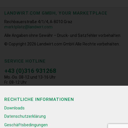
LANDWIRT.COM GMBH, YOUR MARKETPLACE
Rechbauerstraße 4/1/4, A-8010 Graz
marktplatz@landwirt.com
Alle Angaben ohne Gewähr – Druck- und Satzfehler vorbehalten.
© Copyright 2026
Landwirt.com GmbH Alle Rechte vorbehalten.
SERVICE HOTLINE
+43 (0)316 931268
Mo.-Do. 08-12 und 13-16 Uhr
Fr. 08-12 Uhr
RECHTLICHE INFORMATIONEN
Downloads
Datenschutzerklärung
Geschäftsbedingungen