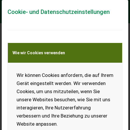
Cookie- und Datenschutzeinstellungen
Meine Transportkostenanfrage
Wie wir Cookies verwenden
Transport von Land- und Baumaschinen –
KEINE Tiertransporte
Wir können Cookies anfordern, die auf Ihrem
Kompletträder 8-
Loch-Felgen
Gerät eingestellt werden. Wir verwenden
Cookies, um uns mitzuteilen, wenn Sie
385/65 R22,5.
unsere Websites besuchen, wie Sie mit uns
EUR 0
interagieren, Ihre Nutzererfahrung
verbessern und Ihre Beziehung zu unserer
Website anpassen.