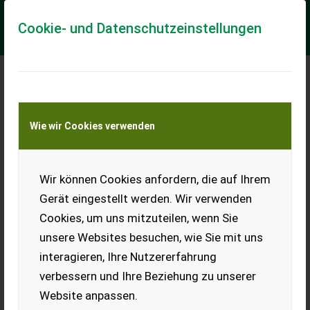
Cookie- und Datenschutzeinstellungen
Meine Transportkostenanfrage
Wie wir Cookies verwenden
Transport von Land- und Baumaschinen –
KEINE Tiertransporte
Wir können Cookies anfordern, die auf Ihrem
Krone Comprima CV
150 XC
Gerät eingestellt werden. Wir verwenden
Cookies, um uns mitzuteilen, wenn Sie
Verkaufe Krone Comprima
CV 150 XC, Bj. 08, beide
unsere Websites besuchen, wie Sie mit uns
Rollböden vor 3.000 Ballen
interagieren, Ihre Nutzererfahrung
gewechselt, 28.000 Ballen,
17 Messer,
verbessern und Ihre Beziehung zu unserer
Gruppenschaltung, 2
Website anpassen.
Kameras, gepflegte Maschine, Probelauf jederzeit möglich.