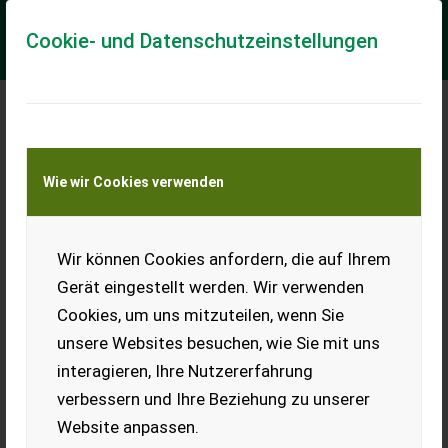
Cookie- und Datenschutzeinstellungen
Meine Transportkostenanfrage
Wie wir Cookies verwenden
Transport von Land- und Baumaschinen –
KEINE Tiertransporte
Wir können Cookies anfordern, die auf Ihrem
BMW 420i Gran Coupé
M Sport Aut. M Sport
Gerät eingestellt werden. Wir verwenden
Cookies, um uns mitzuteilen, wenn Sie
Basisdaten, Karosserieform,
Coupé, Fahrzeugart,
unsere Websites besuchen, wie Sie mit uns
Gebraucht, Antriebsart,
interagieren, Ihre Nutzererfahrung
Heck, Sitzplätze, 5, Türen, 5,
Fahrzeughistorie,
verbessern und Ihre Beziehung zu unserer
Kilometerstand, 53.770 km,
Website anpassen.
Erstzulassung, 10/2018,
§57a Begutachtung,