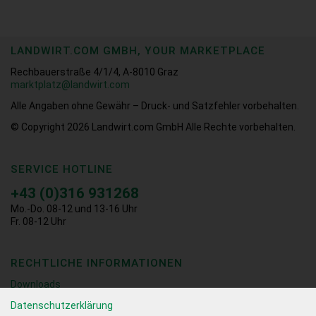
LANDWIRT.COM GMBH, YOUR MARKETPLACE
Rechbauerstraße 4/1/4, A-8010 Graz
marktplatz@landwirt.com
Alle Angaben ohne Gewähr – Druck- und Satzfehler vorbehalten.
© Copyright 2026
Landwirt.com GmbH Alle Rechte vorbehalten.
SERVICE HOTLINE
+43 (0)316 931268
Mo.-Do. 08-12 und 13-16 Uhr
Fr. 08-12 Uhr
RECHTLICHE INFORMATIONEN
Downloads
Datenschutzerklärung