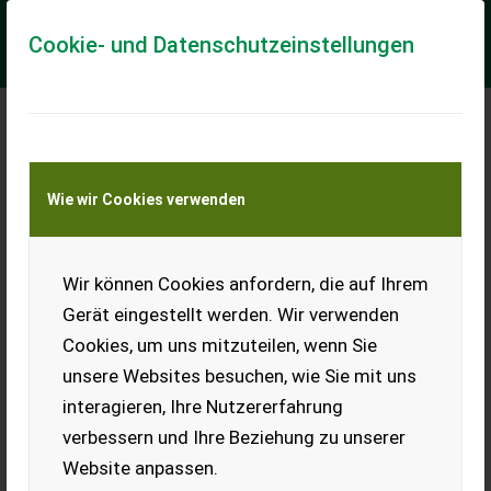
Cookie- und Datenschutzeinstellungen
Meine Transportkostenanfrage
Wie wir Cookies verwenden
Transport von Land- und Baumaschinen –
KEINE Tiertransporte
Wir können Cookies anfordern, die auf Ihrem
Lagerzelt, Zelthalle,
Leichtbauhalle
Gerät eingestellt werden. Wir verwenden
Cookies, um uns mitzuteilen, wenn Sie
Wir bieten Lagerzelte nach
Kundenwunsch zum Verkauf
unsere Websites besuchen, wie Sie mit uns
und zur Vermietung.
interagieren, Ihre Nutzererfahrung
Mögliche Größen: 5 m bis 20
m Spannweite, 5 x 10 m, 10 x
verbessern und Ihre Beziehung zu unserer
30 m, 15 x 30 m, 20 x 40 m. Seitenhöhe 3 m bis 5 m.
Website anpassen.
Seitenwände: Plane, Blech, Sandwichpanele. Dach: Plane
dreischicht, Plane lichtdurchlässig, Thermodachplane,