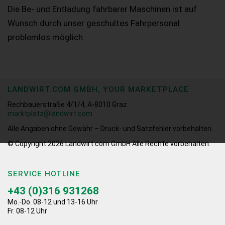
Die Be- und Entladung fahrbarer Maschinen ist auf
Wunsch durch unser geschultes Fahrpersonal
problemlos möglich.
LANDWIRT.COM GMBH, YOUR MARKETPLACE
Rechbauerstraße 4/1/4, A-8010 Graz
marktplatz@landwirt.com
Alle Angaben ohne Gewähr – Druck- und Satzfehler vorbehalten.
© Copyright 2026
Landwirt.com GmbH Alle Rechte vorbehalten.
SERVICE HOTLINE
+43 (0)316 931268
Mo.-Do. 08-12 und 13-16 Uhr
Fr. 08-12 Uhr