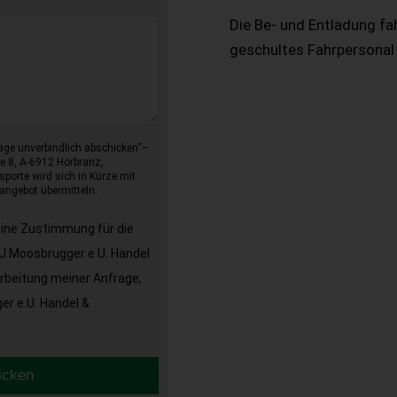
Die Be- und Entladung fa
geschultes Fahrpersonal
age unverbindlich abschicken“–
e 8, A-6912 Hörbranz,
sporte wird sich in Kürze mit
angebot übermitteln.
eine Zustimmung für die
J.Moosbrugger e.U. Handel
arbeitung meiner Anfrage,
r e.U. Handel &
icken