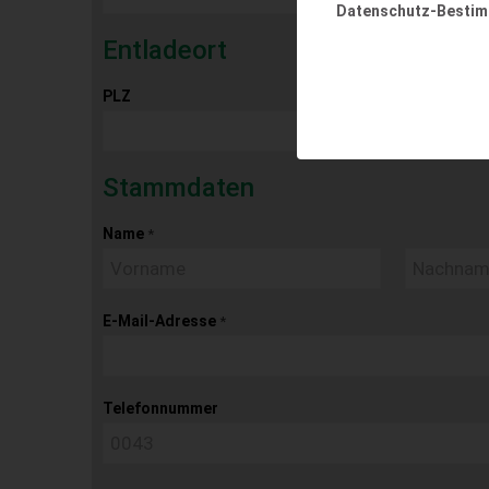
Datenschutz-Besti
Entladeort
PLZ
Ort
Stammdaten
Name
*
E-Mail-Adresse
*
Telefonnummer