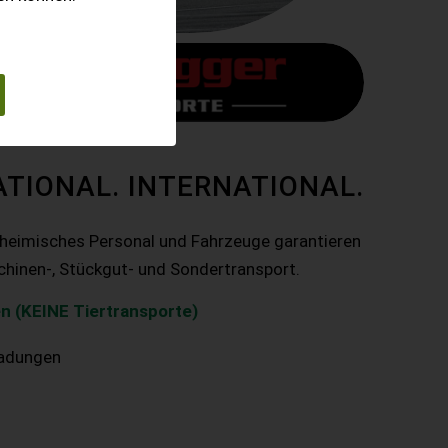
ATIONAL. INTERNATIONAL.
nheimisches Personal und Fahrzeuge garantieren
chinen-, Stückgut- und Sondertransport.
n (KEINE Tiertransporte)
ladungen