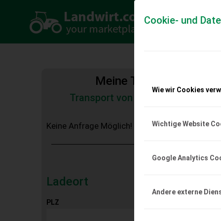
Cookie- und Dat
Meine Transportkosten
Wie wir Cookies ver
Transport von Land- und Baumas
Tiertransporte
Wichtige Website Co
Keine Anfrage Möglich!
Google Analytics Co
Ladeort
Andere externe Dien
PLZ
Ort