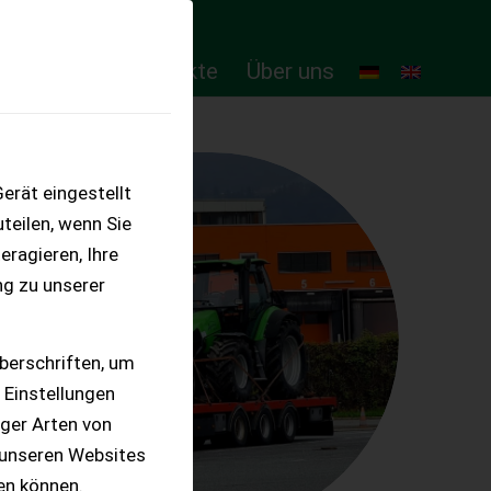
ten
Online-Produkte
Über uns
erät eingestellt
teilen, wenn Sie
eragieren, Ihre
ng zu unserer
berschriften, um
 Einstellungen
iger Arten von
 unseren Websites
ten können.