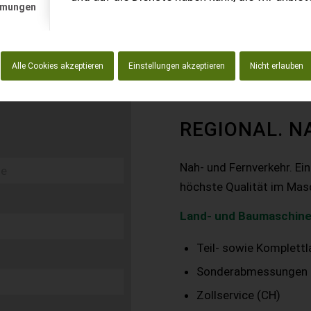
mmungen
Alle Cookies akzeptieren
Einstellungen akzeptieren
Nicht erlauben
REGIONAL. N
Nah- und Fernverkehr. Ei
höchste Qualität im Mas
Land- und Baumaschine
Teil- sowie Komplett
Sonderabmessungen
Zollservice (CH)