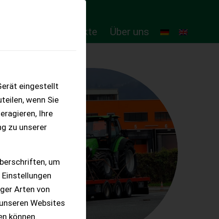
ten
Online-Produkte
Über uns
erät eingestellt
teilen, wenn Sie
eragieren, Ihre
ng zu unserer
berschriften, um
 Einstellungen
iger Arten von
 unseren Websites
ten können.