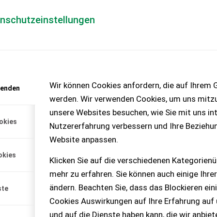
enschutzeinstellungen
Händlerlogin
für Händler
Mediada
anfrage
Wir können Cookies anfordern, die auf Ihrem G
wenden
chinen – KEINE
werden. Wir verwenden Cookies, um uns mitzu
unsere Websites besuchen, wie Sie mit uns int
okies
Nutzererfahrung verbessern und Ihre Beziehu
ap, Kärcher
Website anpassen.
Wap-Dampfstrahler, voll
okies
 funktioniert, inkl. Lanze
Klicken Sie auf die verschiedenen Kategorienü
n Neuanschaffung
mehr zu erfahren. Sie können auch einige Ihrer
sse bitte melden.
ändern. Beachten Sie, dass das Blockieren ein
ste
Cookies Auswirkungen auf Ihre Erfahrung auf
und auf die Dienste haben kann, die wir anbie