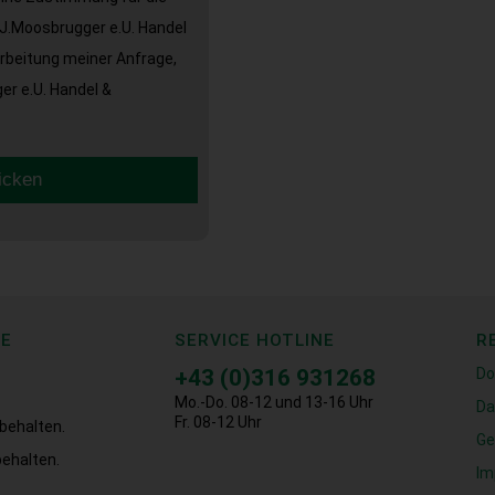
J.Moosbrugger e.U. Handel
arbeitung meiner Anfrage,
r e.U. Handel &
icken
CE
SERVICE HOTLINE
R
+43 (0)316 931268
Do
Mo.-Do. 08-12 und 13-16 Uhr
Da
Fr. 08-12 Uhr
behalten.
Ge
ehalten.
Im