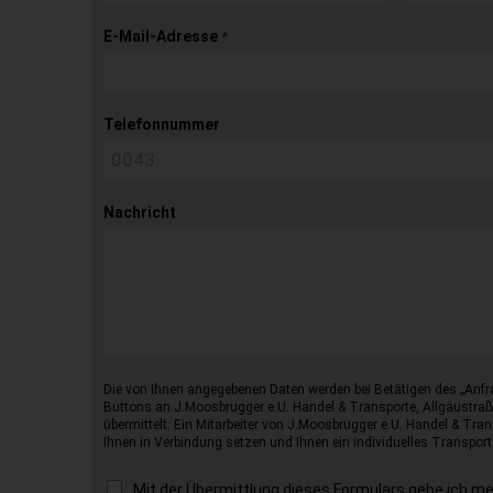
E-Mail-Adresse
*
Telefonnummer
Nachricht
Die von Ihnen angegebenen Daten werden bei Betätigen des „Anfr
Buttons an J.Moosbrugger e.U. Handel & Transporte, Allgäustraß
übermittelt. Ein Mitarbeiter von J.Moosbrugger e.U. Handel & Tran
Ihnen in Verbindung setzen und Ihnen ein individuelles Transport
Mit der Übermittlung dieses Formulars gebe ich m