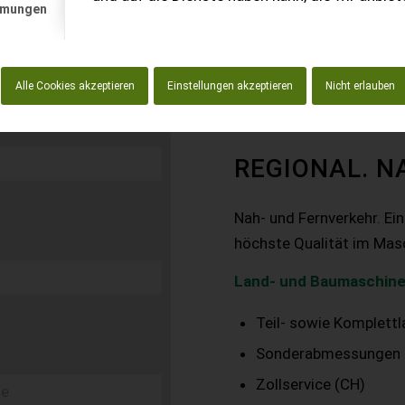
mmungen
Alle Cookies akzeptieren
Einstellungen akzeptieren
Nicht erlauben
REGIONAL. N
Nah- und Fernverkehr. Ei
höchste Qualität im Mas
Land- und Baumaschine
Teil- sowie Komplett
Sonderabmessungen
Zollservice (CH)