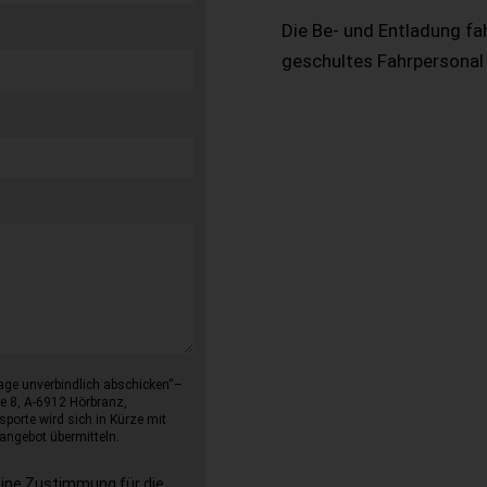
Die Be- und Entladung fa
geschultes Fahrpersonal
age unverbindlich abschicken“–
e 8, A-6912 Hörbranz,
sporte wird sich in Kürze mit
angebot übermitteln.
eine Zustimmung für die