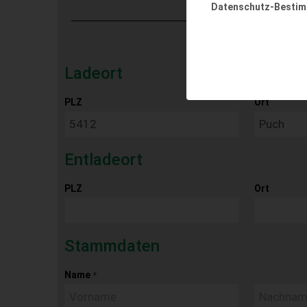
Datenschutz-Besti
Ladeort
PLZ
Ort
Entladeort
PLZ
Ort
Stammdaten
Name
*