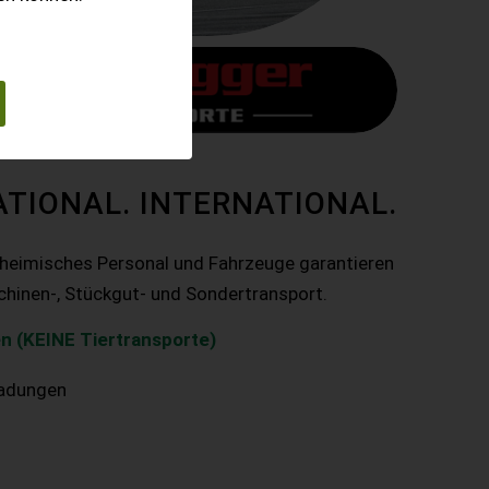
ATIONAL. INTERNATIONAL.
nheimisches Personal und Fahrzeuge garantieren
chinen-, Stückgut- und Sondertransport.
n (KEINE Tiertransporte)
ladungen