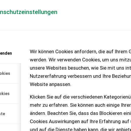
enschutzeinstellungen
Händlerlogin
für Händler
Mediada
anfrage
Wir können Cookies anfordern, die auf Ihrem G
wenden
chinen – KEINE
werden. Wir verwenden Cookies, um uns mitzu
unsere Websites besuchen, wie Sie mit uns int
okies
Nutzererfahrung verbessern und Ihre Beziehu
Likörflasche
Website anpassen.
ung werden dunkelgrüne
okies
 500 ml Fassungsvermögen
Klicken Sie auf die verschiedenen Kategorienü
chen.
mehr zu erfahren. Sie können auch einige Ihrer
ändern. Beachten Sie, dass das Blockieren ein
ste
Cookies Auswirkungen auf Ihre Erfahrung auf
und auf die Dienste haben kann, die wir anbie