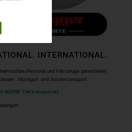
ATIONAL. INTERNATIONAL.
nheimisches Personal und Fahrzeuge garantieren
chinen-, Stückgut- und Sondertransport.
n (KEINE Tiertransporte)
ladungen