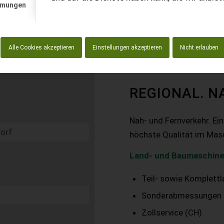
mmungen
Alle Cookies akzeptieren
Einstellungen akzeptieren
Nicht erlauben
REGIONAL. N
Nah- und Fernverkehr. Ei
höchste Qualität im Mas
Land- und Baumaschine
Teil- sowie Komplett
Sonderabmessungen
Zollservice (CH)