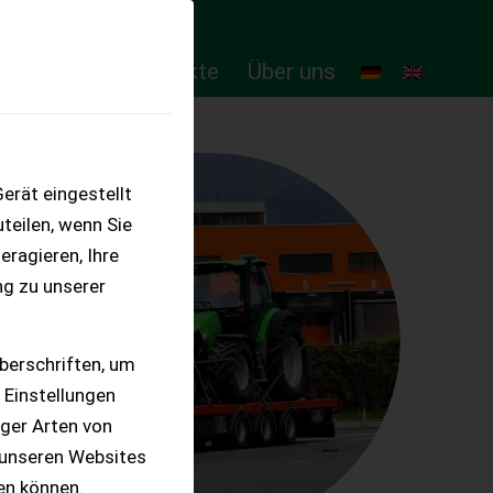
ten
Online-Produkte
Über uns
erät eingestellt
teilen, wenn Sie
eragieren, Ihre
ng zu unserer
berschriften, um
 Einstellungen
iger Arten von
 unseren Websites
ten können.