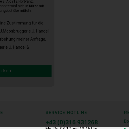
e 8, A-6912 Hörbranz,
sporte wird sich in Kürze mit
angebot übermitteln.
eine Zustimmung für die
J.Moosbrugger e.U. Handel
arbeitung meiner Anfrage,
r e.U. Handel &
icken
CE
SERVICE HOTLINE
R
+43 (0)316 931268
Do
Mo.-Do. 08-12 und 13-16 Uhr