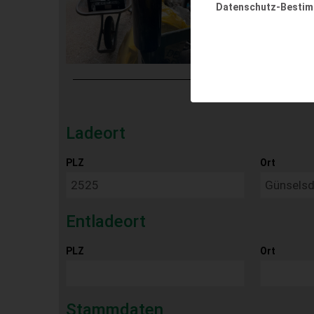
Datenschutz-Besti
Ladeort
PLZ
Ort
Entladeort
PLZ
Ort
Stammdaten