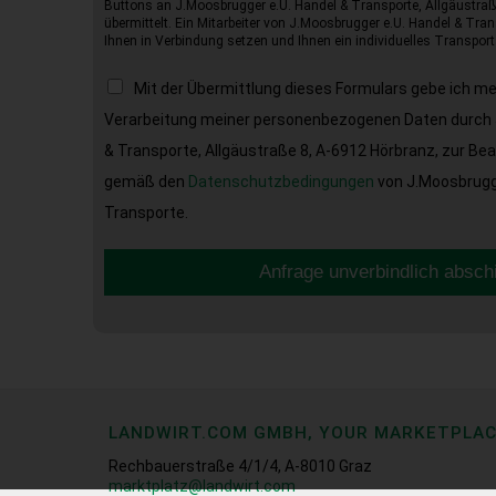
Buttons an J.Moosbrugger e.U. Handel & Transporte, Allgäustraß
übermittelt. Ein Mitarbeiter von J.Moosbrugger e.U. Handel & Tran
Ihnen in Verbindung setzen und Ihnen ein individuelles Transport
Mit der Übermittlung dieses Formulars gebe ich m
Verarbeitung meiner personenbezogenen Daten durch 
& Transporte, Allgäustraße 8, A-6912 Hörbranz, zur Be
gemäß den
Datenschutzbedingungen
von J.Moosbrugge
Transporte.
Anfrage unverbindlich absch
LANDWIRT.COM GMBH, YOUR MARKETPLA
Rechbauerstraße 4/1/4, A-8010 Graz
marktplatz@landwirt.com