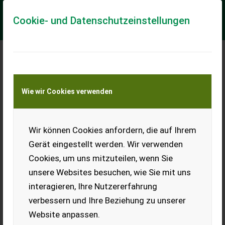
Cookie- und Datenschutzeinstellungen
Meine Transportkostenanfrage
Wie wir Cookies verwenden
Transport von Land- und Baumaschinen –
KEINE Tiertransporte
Wir können Cookies anfordern, die auf Ihrem
Lindner 1500
Gerät eingestellt werden. Wir verwenden
Allrad mit Frontlader in sehr
Cookies, um uns mitzuteilen, wenn Sie
gutem Zustand. 3.524 Bstd.,
neuwertige Schneeketten.
unsere Websites besuchen, wie Sie mit uns
interagieren, Ihre Nutzererfahrung
EUR 0
verbessern und Ihre Beziehung zu unserer
Website anpassen.