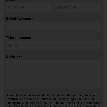
E-Mail-Adresse
*
Telefonnummer
Nachricht
Die von Ihnen angegebenen Daten werden bei Betätigen des „Anfrage
unverbindlich abschicken“–Buttons an J.Moosbrugger e.U. Handel &
Transporte, Allgäustraße 8, A-6912 Hörbranz, übermittelt. Ein Mitarbeiter
von J.Moosbrugger e.U. Handel & Transporte wird sich in Kürze mit Ihnen