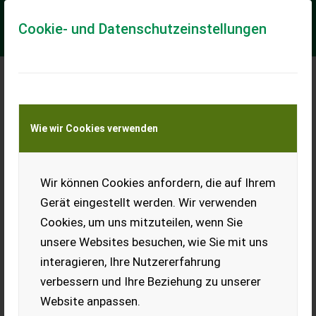
Cookie- und Datenschutzeinstellungen
Meine Transportkostenanfrage
Wie wir Cookies verwenden
Transport von Land- und Baumaschinen –
KEINE Tiertransporte
Wir können Cookies anfordern, die auf Ihrem
Birnenholz
Gerät eingestellt werden. Wir verwenden
Sehr schöne
Cookies, um uns mitzuteilen, wenn Sie
Birnenholzpfosten und
Bretter, 30 mm oder 50 mm
unsere Websites besuchen, wie Sie mit uns
stark. Sie sind 3 m oder 4 m
interagieren, Ihre Nutzererfahrung
lang. Luftgetrocknet. Es
handelt sich um ca. 2 m³.
verbessern und Ihre Beziehung zu unserer
Preis pro m³.
Website anpassen.
EUR 0