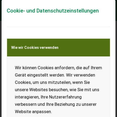
Cookie- und Datenschutzeinstellungen
Meine Transportkostenanfrage
Wie wir Cookies verwenden
Transport von Land- und Baumaschinen –
KEINE Tiertransporte
Wir können Cookies anfordern, die auf Ihrem
Seitenschieber
Stapler
Gerät eingestellt werden. Wir verwenden
Cookies, um uns mitzuteilen, wenn Sie
Verkaufe 130 cm
Seitenschieber, Maße siehe
unsere Websites besuchen, wie Sie mit uns
Fotos. War auf einem 3 t
interagieren, Ihre Nutzererfahrung
Stapler montiert.
verbessern und Ihre Beziehung zu unserer
EUR 0
Website anpassen.