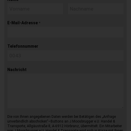
E-Mail-Adresse
*
Telefonnummer
Nachricht
Die von Ihnen angegebenen Daten werden bei Betätigen des „Anfrage
unverbindlich abschicken“–Buttons an J.Moosbrugger e.U. Handel &
Transporte, Allgäustraße 8, A-6912 Hörbranz, übermittelt. Ein Mitarbeiter
von J.Moosbrugger e.U. Handel & Transporte wird sich in Kürze mit Ihnen