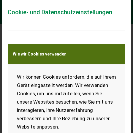
Cookie- und Datenschutzeinstellungen
Meine Transportkostenanfrage
Wie wir Cookies verwenden
Transport von Land- und Baumaschinen –
KEINE Tiertransporte
Wir können Cookies anfordern, die auf Ihrem
Heu
Gerät eingestellt werden. Wir verwenden
Hallo, wir verkaufen
Cookies, um uns mitzuteilen, wenn Sie
Pferdeheu, 1. Schnitt,
Ballengröße: ab 1,30 m, Heu
unsere Websites besuchen, wie Sie mit uns
von (2024) vorhanden,
interagieren, Ihre Nutzererfahrung
frisches Heu (2025) im Heulager, Selbstabholung möglich,
Lieferung im Umkreis von 10 km, Kosten abhängig von
verbessern und Ihre Beziehung zu unserer
Entfernung.
Website anpassen.
EUR 0