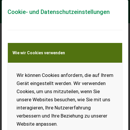
Cookie- und Datenschutzeinstellungen
Meine Transportkostenanfrage
Wie wir Cookies verwenden
Transport von Land- und Baumaschinen –
KEINE Tiertransporte
Wir können Cookies anfordern, die auf Ihrem
RAU Sterntiller 3 m
Gerät eingestellt werden. Wir verwenden
Verkaufe RAU Sterntiller mit
Cookies, um uns mitzuteilen, wenn Sie
3 m AB. Die Lagerung wurde
letztes Jahr erneuert.
unsere Websites besuchen, wie Sie mit uns
Planierschiene.
interagieren, Ihre Nutzererfahrung
Selbstabholung.
verbessern und Ihre Beziehung zu unserer
EUR 0
Website anpassen.