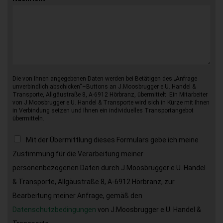
Die von Ihnen angegebenen Daten werden bei Betätigen des „Anfrage
unverbindlich abschicken“–Buttons an J.Moosbrugger e.U. Handel &
Transporte, Allgäustraße 8, A-6912 Hörbranz, übermittelt. Ein Mitarbeiter
von J.Moosbrugger e.U. Handel & Transporte wird sich in Kürze mit Ihnen
in Verbindung setzen und Ihnen ein individuelles Transportangebot
übermitteln.
Mit der Übermittlung dieses Formulars gebe ich meine
Zustimmung für die Verarbeitung meiner
personenbezogenen Daten durch J.Moosbrugger e.U. Handel
& Transporte, Allgäustraße 8, A-6912 Hörbranz, zur
Bearbeitung meiner Anfrage, gemäß den
Datenschutzbedingungen
von J.Moosbrugger e.U. Handel &