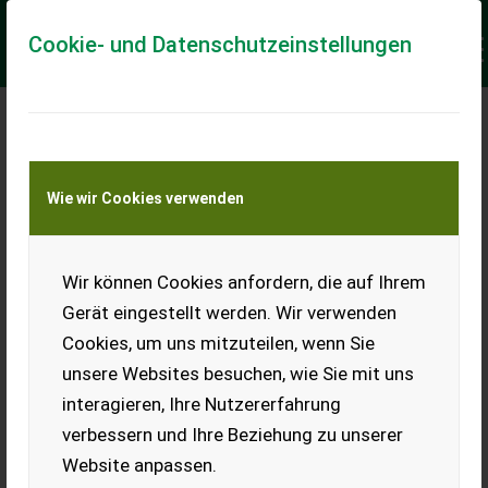
Cookie- und Datenschutzeinstellungen
Meine Transportkostenanfrage
Wie wir Cookies verwenden
Transport von Land- und Baumaschinen –
KEINE Tiertransporte
Keine Anfrage Möglich!
Wir können Cookies anfordern, die auf Ihrem
Gerät eingestellt werden. Wir verwenden
Cookies, um uns mitzuteilen, wenn Sie
unsere Websites besuchen, wie Sie mit uns
Ladeort
interagieren, Ihre Nutzererfahrung
verbessern und Ihre Beziehung zu unserer
PLZ
Ort
Website anpassen.