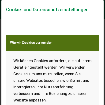
Cookie- und Datenschutzeinstellungen
Meine Transportkostenanfrage
Wie wir Cookies verwenden
Transport von Land- und Baumaschinen –
KEINE Tiertransporte
Wir können Cookies anfordern, die auf Ihrem
Bio Winterwicke-
Roggen-Gemenge
Gerät eingestellt werden. Wir verwenden
Cookies, um uns mitzuteilen, wenn Sie
Verkaufe Bio Winterwicke-
Roggen-Gemenge, gereinigt.
unsere Websites besuchen, wie Sie mit uns
interagieren, Ihre Nutzererfahrung
EUR 0
verbessern und Ihre Beziehung zu unserer
Website anpassen.