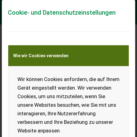
Cookie- und Datenschutzeinstellungen
Meine Transportkostenanfrage
Wie wir Cookies verwenden
Transport von Land- und Baumaschinen –
KEINE Tiertransporte
Wir können Cookies anfordern, die auf Ihrem
Ossella
Gebläsespritze
Gerät eingestellt werden. Wir verwenden
Cookies, um uns mitzuteilen, wenn Sie
600 l Gebläsespritze mit
Reinwassertank, guter
unsere Websites besuchen, wie Sie mit uns
Zustand. Preis: VHB.
interagieren, Ihre Nutzererfahrung
EUR 0
verbessern und Ihre Beziehung zu unserer
Website anpassen.