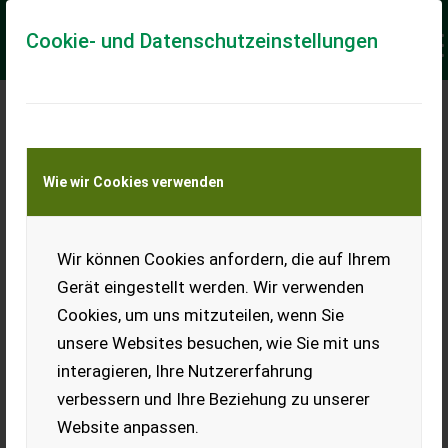
Cookie- und Datenschutzeinstellungen
Meine Transportkostenanfrage
Wie wir Cookies verwenden
Transport von Land- und Baumaschinen –
KEINE Tiertransporte
Keine Anfrage Möglich!
Wir können Cookies anfordern, die auf Ihrem
Gerät eingestellt werden. Wir verwenden
Cookies, um uns mitzuteilen, wenn Sie
unsere Websites besuchen, wie Sie mit uns
Ladeort
interagieren, Ihre Nutzererfahrung
verbessern und Ihre Beziehung zu unserer
PLZ
Ort
Website anpassen.