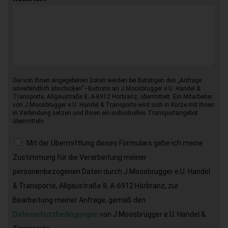
Die von Ihnen angegebenen Daten werden bei Betätigen des „Anfrage
unverbindlich abschicken“–Buttons an J.Moosbrugger e.U. Handel &
Transporte, Allgäustraße 8, A-6912 Hörbranz, übermittelt. Ein Mitarbeiter
von J.Moosbrugger e.U. Handel & Transporte wird sich in Kürze mit Ihnen
in Verbindung setzen und Ihnen ein individuelles Transportangebot
übermitteln.
Mit der Übermittlung dieses Formulars gebe ich meine
Zustimmung für die Verarbeitung meiner
personenbezogenen Daten durch J.Moosbrugger e.U. Handel
& Transporte, Allgäustraße 8, A-6912 Hörbranz, zur
Bearbeitung meiner Anfrage, gemäß den
Datenschutzbedingungen
von J.Moosbrugger e.U. Handel &