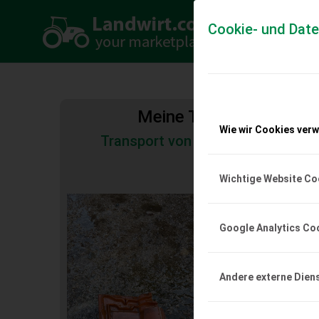
Cookie- und Dat
Meine Transportkosten
Wie wir Cookies ver
Transport von Land- und Baumas
Tiertransporte
Wichtige Website Co
Meindl Tondachzi
Meindl Romanokremper
Google Analytics Co
pro Stk., € 2,-.
EUR 0
Andere externe Dien