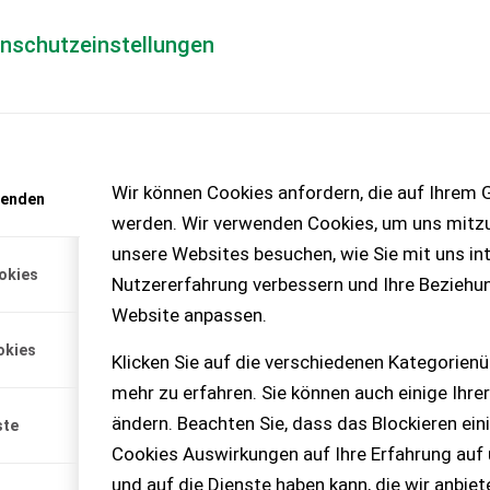
enschutzeinstellungen
Händlerlogin
für Händler
Mediada
anfrage
Wir können Cookies anfordern, die auf Ihrem G
wenden
chinen – KEINE
werden. Wir verwenden Cookies, um uns mitzu
unsere Websites besuchen, wie Sie mit uns int
okies
Nutzererfahrung verbessern und Ihre Beziehu
egel L21
Website anpassen.
 L21 Tondachziegel, Preis
okies
Klicken Sie auf die verschiedenen Kategorienü
mehr zu erfahren. Sie können auch einige Ihrer
ändern. Beachten Sie, dass das Blockieren ein
ste
Cookies Auswirkungen auf Ihre Erfahrung auf
und auf die Dienste haben kann, die wir anbie