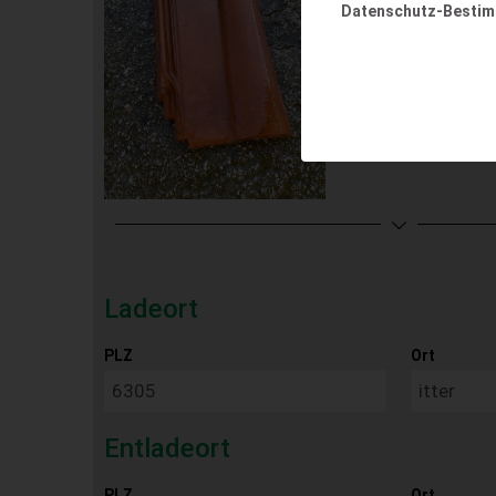
Datenschutz-Besti
Ladeort
PLZ
Ort
Entladeort
PLZ
Ort