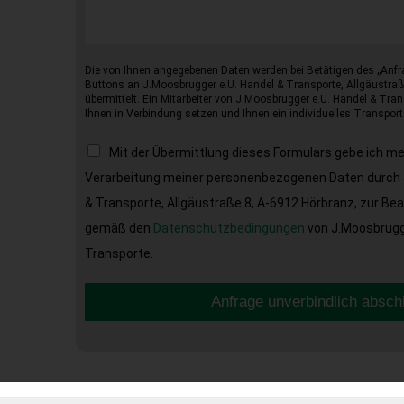
Die von Ihnen angegebenen Daten werden bei Betätigen des „Anfr
Buttons an J.Moosbrugger e.U. Handel & Transporte, Allgäustraß
übermittelt. Ein Mitarbeiter von J.Moosbrugger e.U. Handel & Tran
Ihnen in Verbindung setzen und Ihnen ein individuelles Transport
Mit der Übermittlung dieses Formulars gebe ich m
Verarbeitung meiner personenbezogenen Daten durch 
& Transporte, Allgäustraße 8, A-6912 Hörbranz, zur Be
gemäß den
Datenschutzbedingungen
von J.Moosbrugge
Transporte.
Anfrage unverbindlich absch