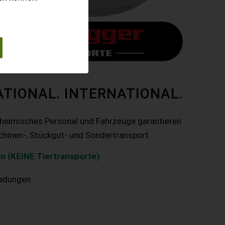
ATIONAL. INTERNATIONAL.
nheimisches Personal und Fahrzeuge garantieren
chinen-, Stückgut- und Sondertransport.
n (KEINE Tiertransporte)
ladungen