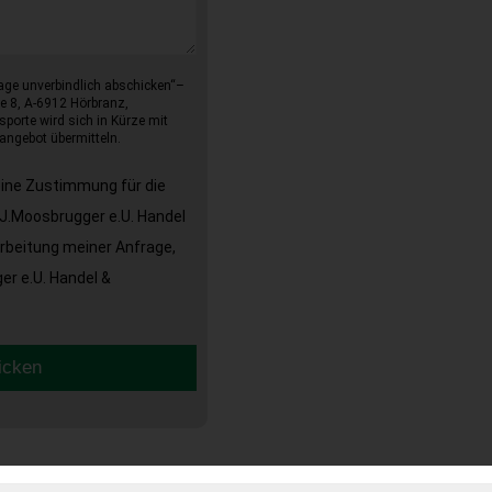
age unverbindlich abschicken“–
e 8, A-6912 Hörbranz,
sporte wird sich in Kürze mit
angebot übermitteln.
eine Zustimmung für die
J.Moosbrugger e.U. Handel
arbeitung meiner Anfrage,
r e.U. Handel &
icken