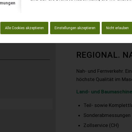
mmungen
Alle Cookies akzeptieren
Einstellungen akzeptieren
Nicht erlauben
REGIONAL. N
Nah- und Fernverkehr. Ei
höchste Qualität im Mas
Land- und Baumaschine
Teil- sowie Komplett
Sonderabmessungen
Zollservice (CH)