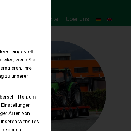
ten
Online-Produkte
Über uns
erät eingestellt
teilen, wenn Sie
eragieren, Ihre
ng zu unserer
berschriften, um
 Einstellungen
iger Arten von
 unseren Websites
ten können.