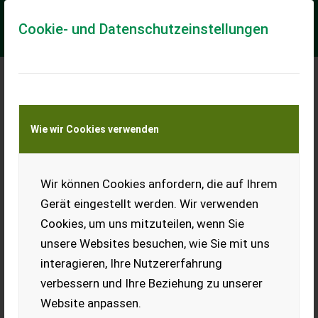
Cookie- und Datenschutzeinstellungen
Meine Transportkostenanfrage
Wie wir Cookies verwenden
Transport von Land- und Baumaschinen –
KEINE Tiertransporte
Wir können Cookies anfordern, die auf Ihrem
Aebi AM 41
Gerät eingestellt werden. Wir verwenden
Top Zustand, Breite 1,6 m.
Cookies, um uns mitzuteilen, wenn Sie
EUR 0
unsere Websites besuchen, wie Sie mit uns
interagieren, Ihre Nutzererfahrung
verbessern und Ihre Beziehung zu unserer
Website anpassen.