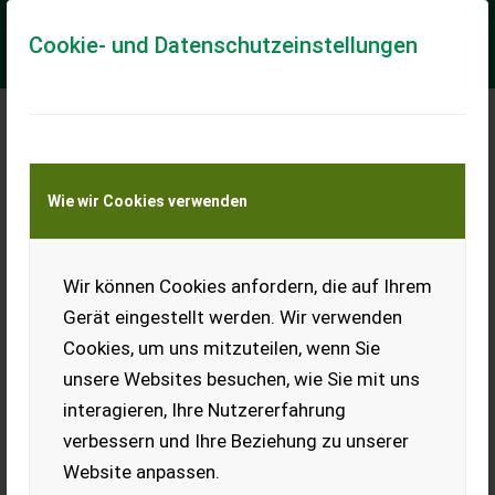
Cookie- und Datenschutzeinstellungen
Meine Transportkostenanfrage
Wie wir Cookies verwenden
Transport von Land- und Baumaschinen –
KEINE Tiertransporte
Wir können Cookies anfordern, die auf Ihrem
Massey Ferguson 373
Gerät eingestellt werden. Wir verwenden
Verkaufe Ferguson 373. 65
Cookies, um uns mitzuteilen, wenn Sie
PS. 4.500 Bstd., Bj. 1990.
Funktioniert einwandfrei.
unsere Websites besuchen, wie Sie mit uns
Kupplung neu, Reifen sind zu
interagieren, Ihre Nutzererfahrung
tauschen. Preis
verhandelbar.
verbessern und Ihre Beziehung zu unserer
EUR 0
Website anpassen.