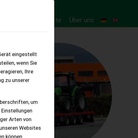
ten
Online-Produkte
Über uns
erät eingestellt
teilen, wenn Sie
eragieren, Ihre
ng zu unserer
berschriften, um
 Einstellungen
iger Arten von
 unseren Websites
ten können.