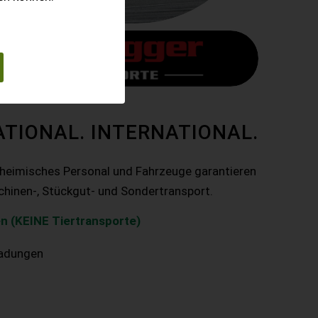
ATIONAL. INTERNATIONAL.
nheimisches Personal und Fahrzeuge garantieren
chinen-, Stückgut- und Sondertransport.
n (KEINE Tiertransporte)
ladungen