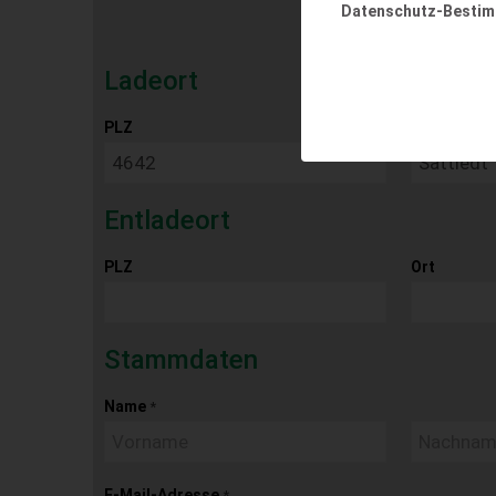
Datenschutz-Besti
Ladeort
PLZ
Ort
Entladeort
PLZ
Ort
Stammdaten
Name
*
E-Mail-Adresse
*