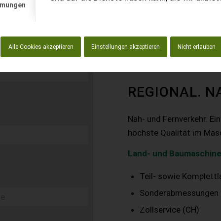
mmungen
Alle Cookies akzeptieren
Einstellungen akzeptieren
Nicht erlauben
REGIONAL. N
Nah- und Fernverkehr. Ei
höchste Qualität im Mas
Land- und Baumaschine
Teil- sowie Komplett
Sonderabmessungen
Zollservice (CH)