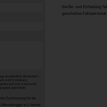
Die Be- und Entladung fa
geschultes Fahrpersonal
age unverbindlich abschicken“–
e 8, A-6912 Hörbranz,
sporte wird sich in Kürze mit
angebot übermitteln.
eine Zustimmung für die
J.Moosbrugger e.U. Handel