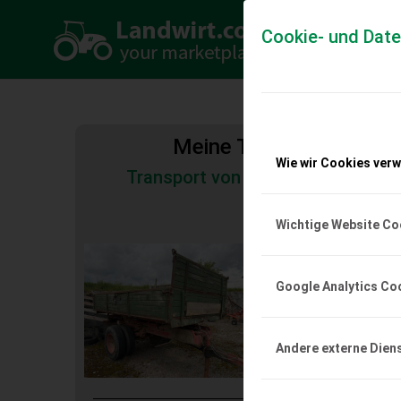
Cookie- und Dat
Meine Transportkosten
Wie wir Cookies ver
Transport von Land- und Baumas
Tiertransporte
Wichtige Website Co
Kipper zu verkau
Verkaufe alten Lkw-Kip
Google Analytics Co
EUR 0
Andere externe Dien